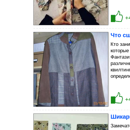
+
Что сш
Кто зан
которые 
Фантази
различн
квилтин
определ
+
Шикарн
Замечат