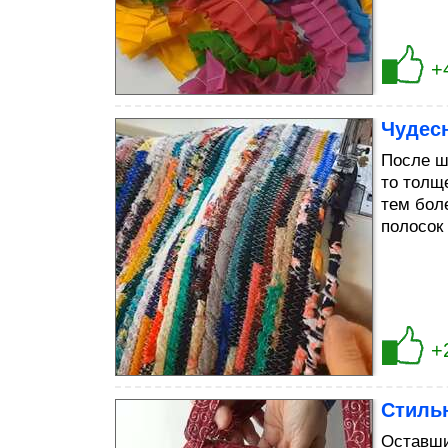
+
Чудесн
После ш
то толще
тем бол
полосок
+
Стильн
Оставши