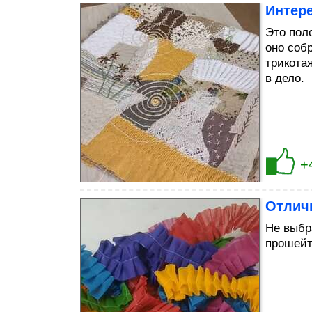
Интере
Это пол
оно соб
трикота
в дело.
+
Отлич
Не выбр
прошейт