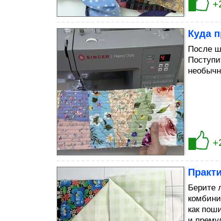
+
Куда п
После ш
Поступи
необычн
+
Практ
Берите 
комбини
как пош
и прему