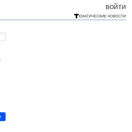
войти
т
е