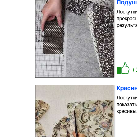
Подушк
Лоскутк
прекрас
результа
+
Красив
Лоскутк
показат
красивы