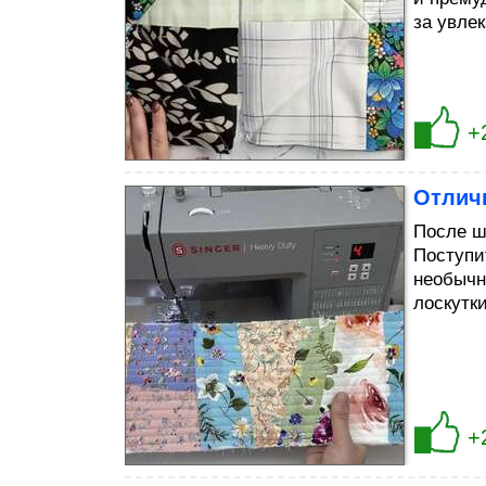
за увле
+
Отличн
После ш
Поступи
необычн
лоскутк
+