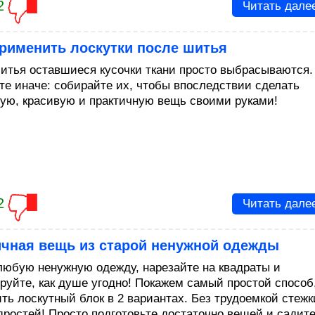
2
Читать дале
рименить лоскутки после шитья
итья оставшиеся кусочки ткани просто выбрасываются.
те иначе: собирайте их, чтобы впоследствии сделать
ую, красивую и практичную вещь своими руками!
2
Читать дале
ичная вещь из старой ненужной одежды
любую ненужную одежду, нарезайте на квадраты и
руйте, как душе угодно! Покажем самый простой способ
ить лоскутный блок в 2 вариантах. Без трудоемкой стежк
дростей! Просто подготовьте достаточно вещей и садит