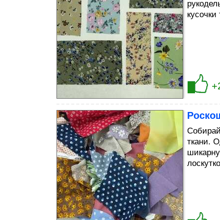
рукодел
кусочки
+
Роскош
Собирай
ткани. 
шикарну
лоскутко