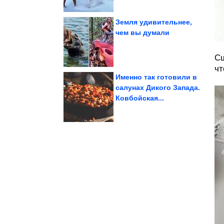
Земля удивительнее,
чем вы думали
шотландски, здесь в...
жидким. Котлеты по-
Желток останется
Сш
чт
Именно так готовили в
салунах Дикого Запада.
Ковбойская...
Прелестные котики