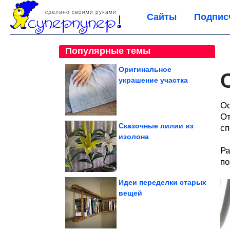
Сайты
Подпис
Популярные темы
Оригинальное
украшение участка
Ос
От
Сказочные лилии из
сп
изолона
Ра
по
Идеи переделки старых
вещей