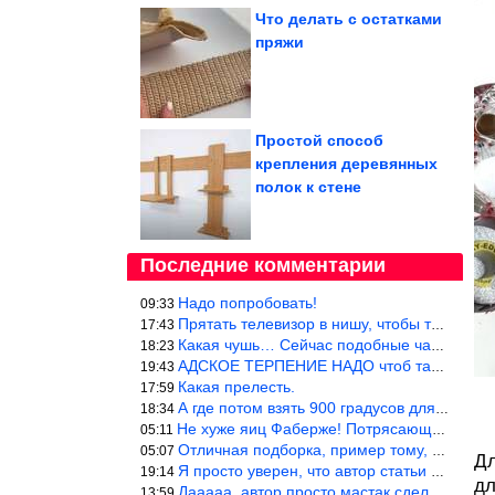
Что делать с остатками
пряжи
Простой способ
крепления деревянных
полок к стене
Последние комментарии
Надо попробовать!
09:33
Прятать телевизор в нишу, чтобы тепло от ТВ не отводилось и теле
17:43
Какая чушь… Сейчас подобные часы в магазине стоят меньше 10 долл
18:23
АДСКОЕ ТЕРПЕНИЕ НАДО чтоб такое вышить
19:43
Какая прелесть.
17:59
А где потом взять 900 градусов для обжига?
18:34
Не хуже яиц Фаберже! Потрясающе!!! Молодчина....!!!
05:11
Отличная подборка, пример тому, чем можно и сейчас заниматься…
05:07
Дл
Я просто уверен, что автор статьи никогда не будет использовать
19:14
дл
Дааааа, автор просто мастак сделать интригу на ровном месте! А н
13:59