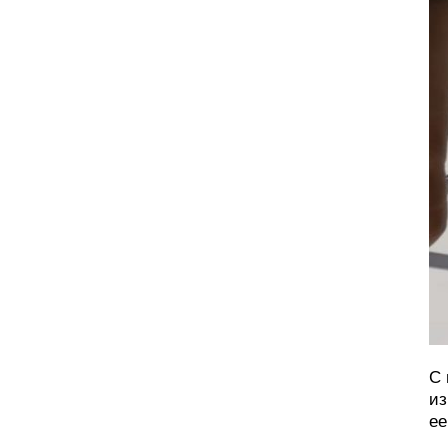
С 
из
ее