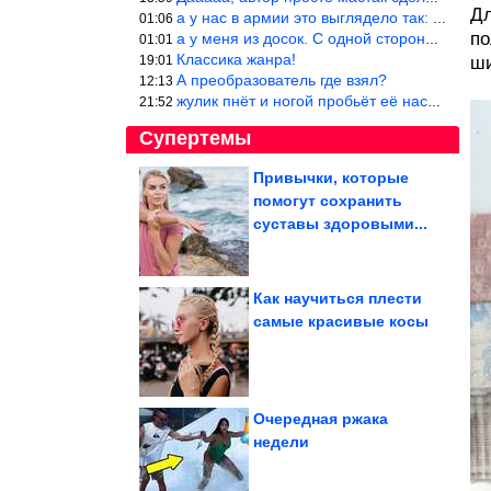
Дл
а у нас в армии это выглядело так: снизу полозья из сваренные тр
01:06
по
а у меня из досок. С одной стороны сарай, а другая половина — ду
01:01
Классика жанра!
19:01
ши
А преобразователь где взял?
12:13
жулик пнёт и ногой пробьёт её насквозь. Но даже если и никогда н
21:52
Супертемы
Привычки, которые
помогут сохранить
Стыдные вопросы про
холестерин
суставы здоровыми...
Как научиться плести
самые красивые косы
Как сделать вкусным,
сочным, без жилок?
Мясо на...
Очередная ржака
недели
Антикварные находки, которые доказывают, что странный...