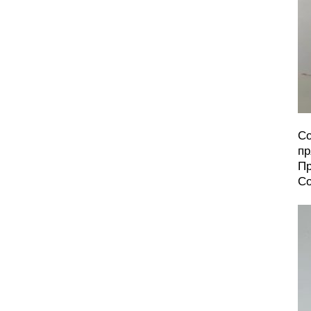
Со
пр
Пр
Со