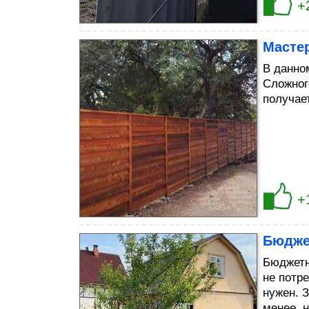
+
Масте
В данном
Сложног
получае
+
Бюдже
Бюджетн
не потр
нужен. 
менее, 