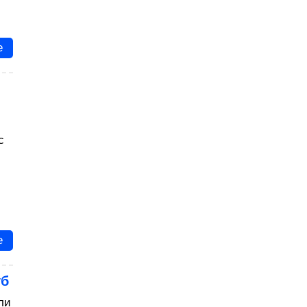
е
с
е
уб
ли