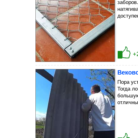
заборов
натягив
доступен
+
Веково
Пора ус
Тогда л
большую
отличны