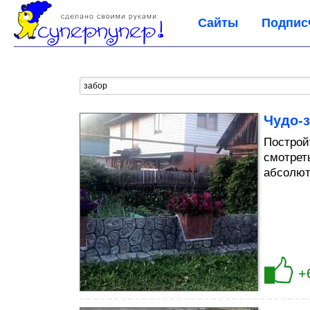
Сайты
Подпис
Чудо-
Построй
смотрет
абсолют
+