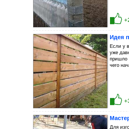
+
Идея п
Если у 
уже дав
пришло 
чего нач
+
Масте
Для изг