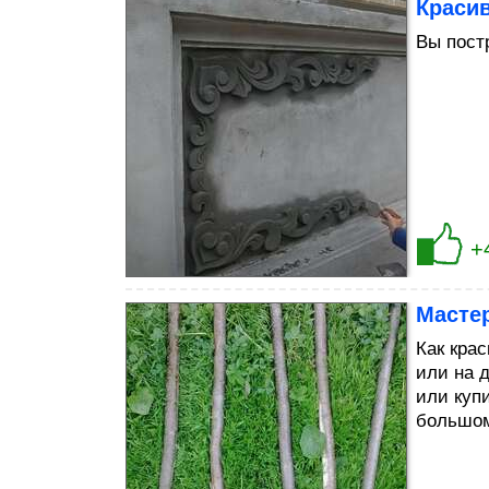
Краси
Вы пост
+
Масте
Как кра
или на 
или куп
большом