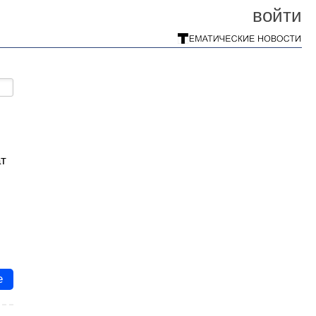
войти
ат
е