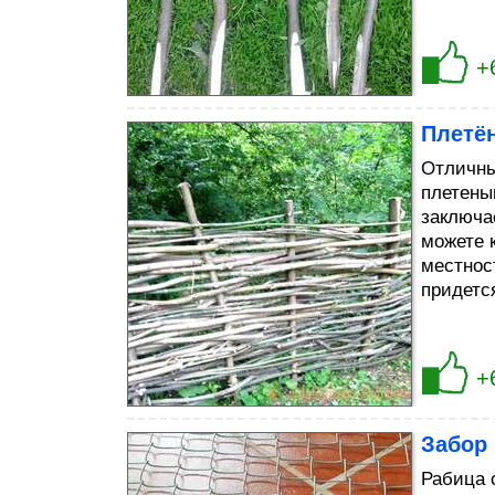
+
Плетё
Отличны
плетены
заключа
можете 
местност
придетс
+
Забор 
Рабица 