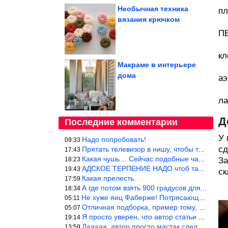
Необычная техника
пл
вязания крючком
ПВ
кл
Макраме в интерьере
дома
аэ
ла
Д
Последние комментарии
У 
Надо попробовать!
09:33
сд
Прятать телевизор в нишу, чтобы тепло от ТВ не отводилось и теле
17:43
Какая чушь… Сейчас подобные часы в магазине стоят меньше 10 долл
18:23
За
АДСКОЕ ТЕРПЕНИЕ НАДО чтоб такое вышить
19:43
ск
Какая прелесть.
17:59
А где потом взять 900 градусов для обжига?
18:34
Не хуже яиц Фаберже! Потрясающе!!! Молодчина....!!!
05:11
Отличная подборка, пример тому, чем можно и сейчас заниматься…
05:07
Я просто уверен, что автор статьи никогда не будет использовать
19:14
Дааааа, автор просто мастак сделать интригу на ровном месте! А н
13:59