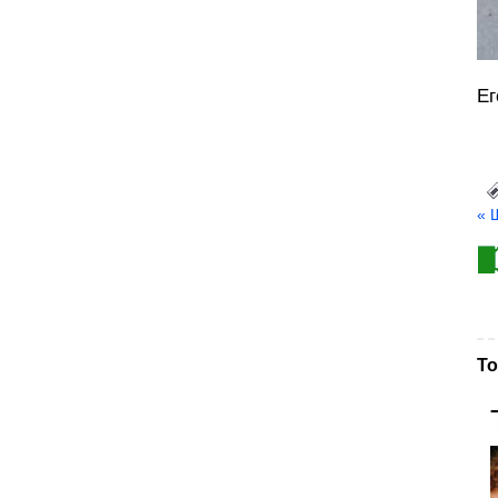
Ег
« 
То