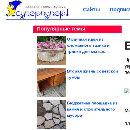
Сайты
Подпис
Популярные темы
Отличная идея из
сломанного тазика и
тряпки для мытья...
Пр
ук
Вторая жизнь советской
пе
тумбы
Бюджетная площадка из
камня и строительного
М
мусора
пл