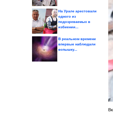
На Урале арестовали
одного из
подозреваемых в
с которой он...
Александра Розенбаума,
Как выглядит жена
избиении...
В реальном времени
впервые наблюдали
на...
вспышку...
которые наживались
Отечественной,
ОПГ Великой
Вк