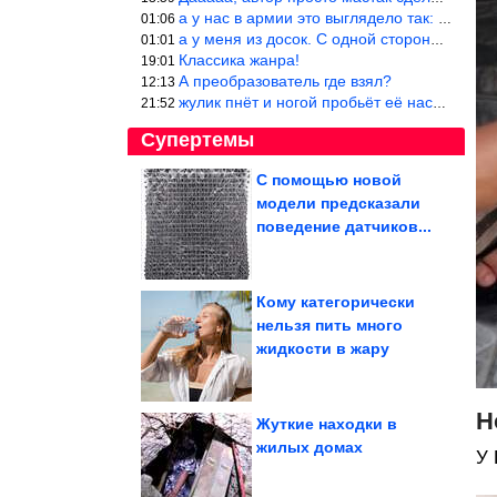
а у нас в армии это выглядело так: снизу полозья из сваренные тр
01:06
а у меня из досок. С одной стороны сарай, а другая половина — ду
01:01
Классика жанра!
19:01
А преобразователь где взял?
12:13
жулик пнёт и ногой пробьёт её насквозь. Но даже если и никогда н
21:52
Супертемы
С помощью новой
модели предсказали
Какие запреты были в
советское временя
поведение датчиков...
Кому категорически
нельзя пить много
Родительские будни
жидкости в жару
зверушек
Н
Жуткие находки в
жилых домах
У 
Ещё 8 архитектурных шедевров планеты, которые приводят...