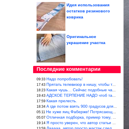
Идея использования
остатков резинового
коврика
Оригинальное
украшение участка
Последние комментарии
Надо попробовать!
09:33
Прятать телевизор в нишу, чтобы тепло от ТВ не отводилось и теле
17:43
Какая чушь… Сейчас подобные часы в магазине стоят меньше 10 долл
18:23
АДСКОЕ ТЕРПЕНИЕ НАДО чтоб такое вышить
19:43
Какая прелесть.
17:59
А где потом взять 900 градусов для обжига?
18:34
Не хуже яиц Фаберже! Потрясающе!!! Молодчина....!!!
05:11
Отличная подборка, пример тому, чем можно и сейчас заниматься…
05:07
Я просто уверен, что автор статьи никогда не будет использовать
19:14
Дааааа, автор просто мастак сделать интригу на ровном месте! А н
13:59