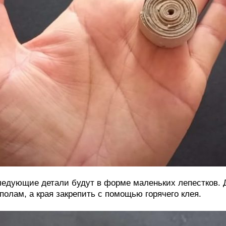
едующие детали будут в форме маленьких лепестков. Д
полам, а края закрепить с помощью горячего клея.