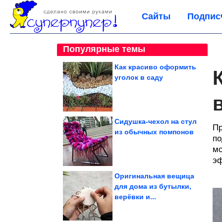
Сайты
Подпис
Популярные темы
Как красиво оформить
уголок в саду
Сидушка-чехол на стул
Пр
из обычных помпонов
по
мо
эф
Оригинальная вещица
для дома из бутылки,
верёвки и...