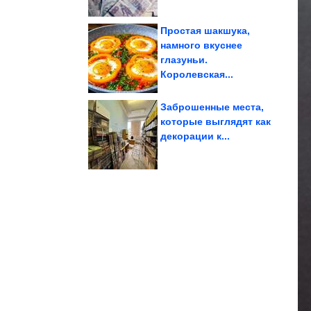
Простая шакшука,
намного вкуснее
глазуньи.
отвертку....
минуту, имея только
Как их исправить за 1
Королевская...
Заброшенные места,
которые выглядят как
декорации к...
похудения
Новый способ