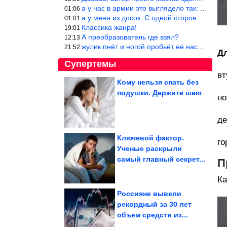
а у нас в армии это выглядело так: снизу полозья из сваренные тр
01:06
а у меня из досок. С одной стороны сарай, а другая половина — ду
01:01
Классика жанра!
19:01
А преобразователь где взял?
12:13
жулик пнёт и ногой пробьёт её насквозь. Но даже если и никогда н
21:52
Д
Супертемы
вт
Кому нельзя спать без
подушки. Держите шею
но
Секретный советский
маринад, который
превращал любое...
де
Ключевой фактор.
го
Ученые раскрыли
Свекольный сок
самый главный секрет...
признан полезным для
П
спорта
Ка
Россияне вывели
рекордный за 30 лет
объем средств из...
Фотографии известных людей времён СССР