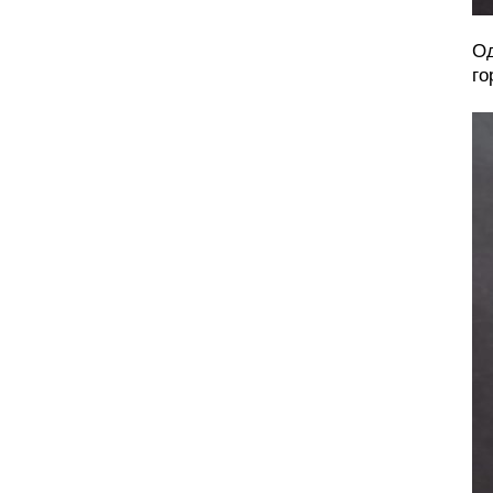
Од
го