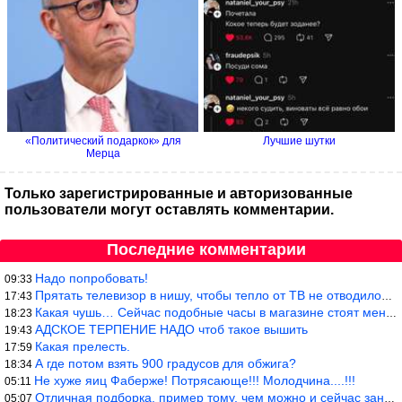
«Политический подаркок» для
Лучшие шутки
Мерца
Только зарегистрированные и авторизованные
пользователи могут оставлять комментарии.
Последние комментарии
Надо попробовать!
09:33
Прятать телевизор в нишу, чтобы тепло от ТВ не отводилось и теле
17:43
Какая чушь… Сейчас подобные часы в магазине стоят меньше 10 долл
18:23
АДСКОЕ ТЕРПЕНИЕ НАДО чтоб такое вышить
19:43
Какая прелесть.
17:59
А где потом взять 900 градусов для обжига?
18:34
Не хуже яиц Фаберже! Потрясающе!!! Молодчина....!!!
05:11
Отличная подборка, пример тому, чем можно и сейчас заниматься…
05:07