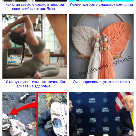
Как стал сверхчеловеком простой
Уловки, которые скрывают компании
советский электрик Яков...
10 минут в день изменят жизнь. Как
Очень красивые куколки из ниток
влияет на здоровье...