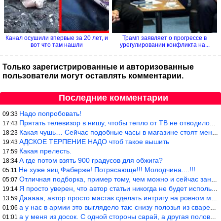
Канал осушили впервые за 20 лет, и
Трамп заявляет о прогрессе в
вот что там нашли
урегулировании конфликта на...
Только зарегистрированные и авторизованные
пользователи могут оставлять комментарии.
Последние комментарии
Надо попробовать!
09:33
Прятать телевизор в нишу, чтобы тепло от ТВ не отводилось и теле
17:43
Какая чушь… Сейчас подобные часы в магазине стоят меньше 10 долл
18:23
АДСКОЕ ТЕРПЕНИЕ НАДО чтоб такое вышить
19:43
Какая прелесть.
17:59
А где потом взять 900 градусов для обжига?
18:34
Не хуже яиц Фаберже! Потрясающе!!! Молодчина....!!!
05:11
Отличная подборка, пример тому, чем можно и сейчас заниматься…
05:07
Я просто уверен, что автор статьи никогда не будет использовать
19:14
Дааааа, автор просто мастак сделать интригу на ровном месте! А н
13:59
а у нас в армии это выглядело так: снизу полозья из сваренные тр
01:06
а у меня из досок. С одной стороны сарай, а другая половина — ду
01:01