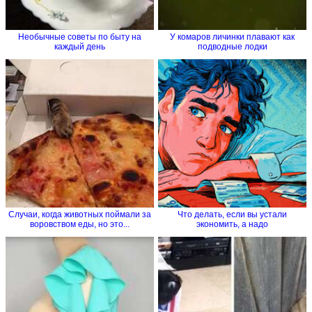
Необычные советы по быту на
У комаров личинки плавают как
каждый день
подводные лодки
Случаи, когда животных поймали за
Что делать, если вы устали
воровством еды, но это...
экономить, а надо