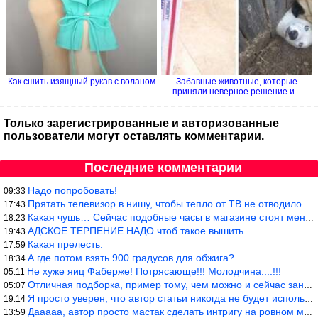
Как сшить изящный рукав с воланом
Забавные животные, которые
приняли неверное решение и...
Только зарегистрированные и авторизованные
пользователи могут оставлять комментарии.
Последние комментарии
Надо попробовать!
09:33
Прятать телевизор в нишу, чтобы тепло от ТВ не отводилось и теле
17:43
Какая чушь… Сейчас подобные часы в магазине стоят меньше 10 долл
18:23
АДСКОЕ ТЕРПЕНИЕ НАДО чтоб такое вышить
19:43
Какая прелесть.
17:59
А где потом взять 900 градусов для обжига?
18:34
Не хуже яиц Фаберже! Потрясающе!!! Молодчина....!!!
05:11
Отличная подборка, пример тому, чем можно и сейчас заниматься…
05:07
Я просто уверен, что автор статьи никогда не будет использовать
19:14
Дааааа, автор просто мастак сделать интригу на ровном месте! А н
13:59