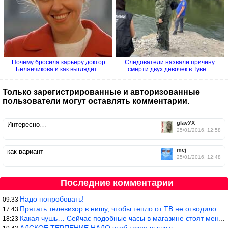
Почему бросила карьеру доктор
Следователи назвали причину
Белянчикова и как выглядит...
смерти двух девочек в Туве....
Только зарегистрированные и авторизованные
пользователи могут оставлять комментарии.
glavУХ
Интересно…
25/01/2016, 12:58
mej
как вариант
25/01/2016, 12:48
Последние комментарии
Надо попробовать!
09:33
Прятать телевизор в нишу, чтобы тепло от ТВ не отводилось и теле
17:43
Какая чушь… Сейчас подобные часы в магазине стоят меньше 10 долл
18:23
АДСКОЕ ТЕРПЕНИЕ НАДО чтоб такое вышить