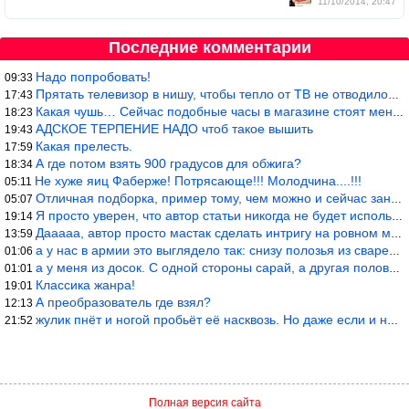
11/10/2014, 20:47
Последние комментарии
Надо попробовать!
09:33
Прятать телевизор в нишу, чтобы тепло от ТВ не отводилось и теле
17:43
Какая чушь… Сейчас подобные часы в магазине стоят меньше 10 долл
18:23
АДСКОЕ ТЕРПЕНИЕ НАДО чтоб такое вышить
19:43
Какая прелесть.
17:59
А где потом взять 900 градусов для обжига?
18:34
Не хуже яиц Фаберже! Потрясающе!!! Молодчина....!!!
05:11
Отличная подборка, пример тому, чем можно и сейчас заниматься…
05:07
Я просто уверен, что автор статьи никогда не будет использовать
19:14
Дааааа, автор просто мастак сделать интригу на ровном месте! А н
13:59
а у нас в армии это выглядело так: снизу полозья из сваренные тр
01:06
а у меня из досок. С одной стороны сарай, а другая половина — ду
01:01
Классика жанра!
19:01
А преобразователь где взял?
12:13
жулик пнёт и ногой пробьёт её насквозь. Но даже если и никогда н
21:52
Полная версия сайта