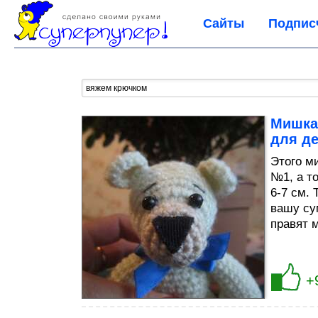
Сайты
Подпис
Мишка
для д
Этого м
№1, а т
6-7 см. 
вашу су
правят 
+