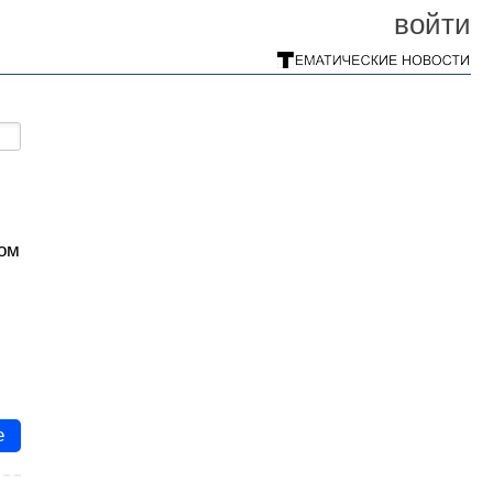
войти
ком
м
и
е