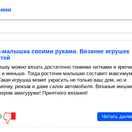
чики
-малышка своими руками. Вязание игрушек
етей
ишку можно вязать достаточно тонкими нитками и крюч
о и меньше. Тогда росточек малышки составит максиму
Такая игрушка может украсить не только ваш дом, но и
мочку, рюкзак и даже салон автомобиля. Вязаные мишк
миром амигуруми! Приятного вязания!
9
Читать дале