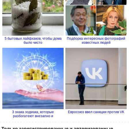
5 бытовых лайфхаков, чтобы дома
Подборка интересных фотографий
было чисто
известных людей
3 знака зодиака, которые
Евросоюз ввел санкции против VK
разбогатеют внезапно и
стремительно
Только зарегистрированные и авторизованные