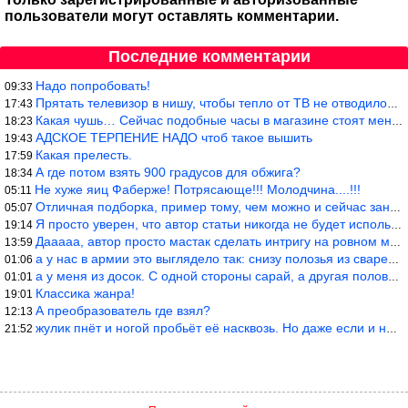
пользователи могут оставлять комментарии.
Последние комментарии
Надо попробовать!
09:33
Прятать телевизор в нишу, чтобы тепло от ТВ не отводилось и теле
17:43
Какая чушь… Сейчас подобные часы в магазине стоят меньше 10 долл
18:23
АДСКОЕ ТЕРПЕНИЕ НАДО чтоб такое вышить
19:43
Какая прелесть.
17:59
А где потом взять 900 градусов для обжига?
18:34
Не хуже яиц Фаберже! Потрясающе!!! Молодчина....!!!
05:11
Отличная подборка, пример тому, чем можно и сейчас заниматься…
05:07
Я просто уверен, что автор статьи никогда не будет использовать
19:14
Дааааа, автор просто мастак сделать интригу на ровном месте! А н
13:59
а у нас в армии это выглядело так: снизу полозья из сваренные тр
01:06
а у меня из досок. С одной стороны сарай, а другая половина — ду
01:01
Классика жанра!
19:01
А преобразователь где взял?
12:13
жулик пнёт и ногой пробьёт её насквозь. Но даже если и никогда н
21:52