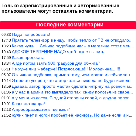
Только зарегистрированные и авторизованные
пользователи могут оставлять комментарии.
Последние комментарии
Надо попробовать!
09:33
Прятать телевизор в нишу, чтобы тепло от ТВ не отводилось и теле
17:43
Какая чушь… Сейчас подобные часы в магазине стоят меньше 10 долл
18:23
АДСКОЕ ТЕРПЕНИЕ НАДО чтоб такое вышить
19:43
Какая прелесть.
17:59
А где потом взять 900 градусов для обжига?
18:34
Не хуже яиц Фаберже! Потрясающе!!! Молодчина....!!!
05:11
Отличная подборка, пример тому, чем можно и сейчас заниматься…
05:07
Я просто уверен, что автор статьи никогда не будет использовать
19:14
Дааааа, автор просто мастак сделать интригу на ровном месте! А н
13:59
а у нас в армии это выглядело так: снизу полозья из сваренные тр
01:06
а у меня из досок. С одной стороны сарай, а другая половина — ду
01:01
Классика жанра!
19:01
А преобразователь где взял?
12:13
жулик пнёт и ногой пробьёт её насквозь. Но даже если и никогда н
21:52