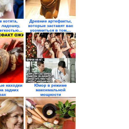
 котята,
Древние артефакты,
 ладошку,
которые заставят вас
егкостью...
усомниться в том,...
ые находки
Юмор в режиме
на задних
максимальной
рах
мощности