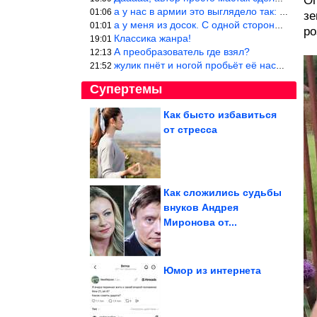
Оп
а у нас в армии это выглядело так: снизу полозья из сваренные тр
01:06
зе
а у меня из досок. С одной стороны сарай, а другая половина — ду
01:01
ро
Классика жанра!
19:01
А преобразователь где взял?
12:13
жулик пнёт и ногой пробьёт её насквозь. Но даже если и никогда н
21:52
Супертемы
Как бысто избавиться
от стресса
Евросоюз ввел санкции
против VK
Как сложились судьбы
внуков Андрея
Летающая крепость
Миронова от...
Юмор из интернета
Простая привычка убережет двигатель от поломки во время...