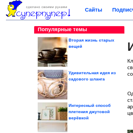
Сайты
Подпис
Популярные темы
Вторая жизнь старых
вещей
Кл
св
Удивительная идея из
со
садового шланга
Од
ст
Интересный способ
ар
плетения джутовой
цв
верёвкой