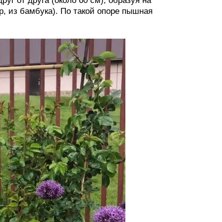
уг от друга (около 60 см), образуя на
р, из бамбука). По такой опоре пышная