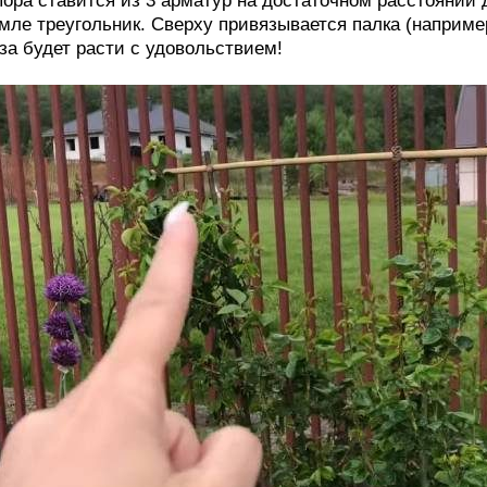
ора ставится из 3 арматур на достаточном расстоянии др
мле треугольник. Сверху привязывается палка (наприме
за будет расти с удовольствием!