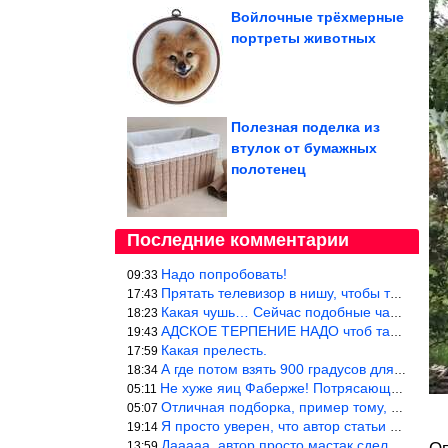
Войлочные трёхмерные
портреты животных
Полезная поделка из
втулок от бумажных
полотенец
Последние комментарии
Надо попробовать!
09:33
Прятать телевизор в нишу, чтобы тепло от ТВ не отводилось и теле
17:43
Какая чушь… Сейчас подобные часы в магазине стоят меньше 10 долл
18:23
АДСКОЕ ТЕРПЕНИЕ НАДО чтоб такое вышить
19:43
Какая прелесть.
17:59
А где потом взять 900 градусов для обжига?
18:34
Не хуже яиц Фаберже! Потрясающе!!! Молодчина....!!!
05:11
Отличная подборка, пример тому, чем можно и сейчас заниматься…
05:07
Я просто уверен, что автор статьи никогда не будет использовать
19:14
Дааааа, автор просто мастак сделать интригу на ровном месте! А н
13:59