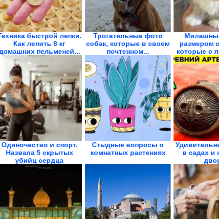
Техника быстрой лепки.
Трогательные фото
Милашные
Как лепить 8 кг
собак, которые в своем
размером с
домашних пельменей...
почтенном...
которые с л
Одиночество и спорт.
Стыдные вопросы о
Удивительн
Назвала 5 скрытых
комнатных растениях
в садах и 
убийц сердца
дво