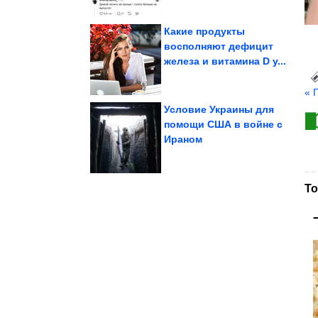
Какие продукты
восполняют дефицит
железа и витамина D у...
беспилотников...
делают рои военных
7 технологий, которые
« 
Условие Украины для
помощи США в войне с
Ираном
быту на каждый день
Необычные советы по
То