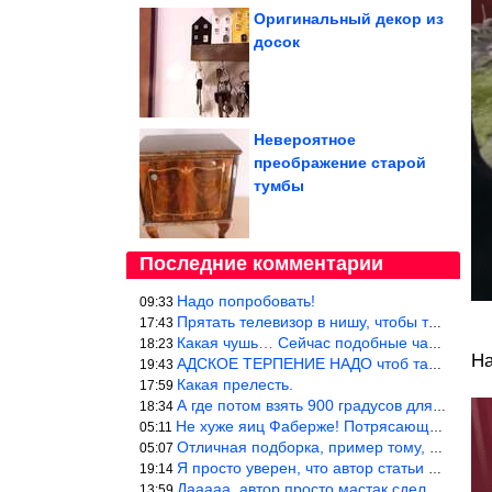
Оригинальный декор из
досок
Невероятное
преображение старой
тумбы
Последние комментарии
Надо попробовать!
09:33
Прятать телевизор в нишу, чтобы тепло от ТВ не отводилось и теле
17:43
Какая чушь… Сейчас подобные часы в магазине стоят меньше 10 долл
18:23
На
АДСКОЕ ТЕРПЕНИЕ НАДО чтоб такое вышить
19:43
Какая прелесть.
17:59
А где потом взять 900 градусов для обжига?
18:34
Не хуже яиц Фаберже! Потрясающе!!! Молодчина....!!!
05:11
Отличная подборка, пример тому, чем можно и сейчас заниматься…
05:07
Я просто уверен, что автор статьи никогда не будет использовать
19:14
Дааааа, автор просто мастак сделать интригу на ровном месте! А н
13:59