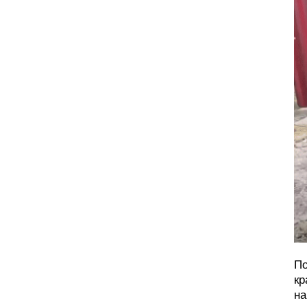
По
кр
на