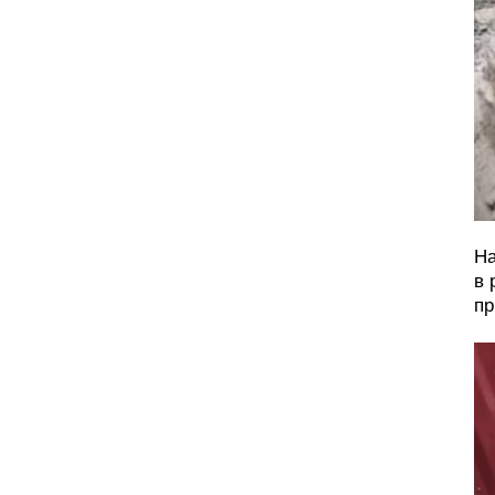
На
в 
пр