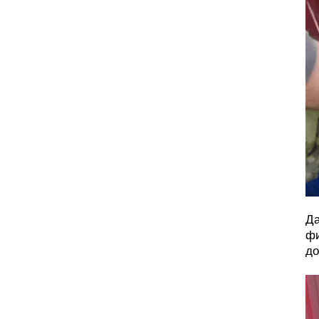
Да
фи
до