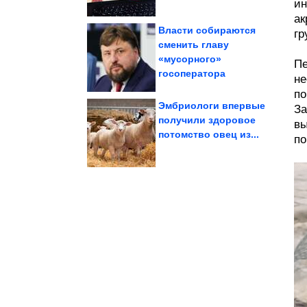
ин
ак
Власти собираются
гр
cменить главу
«мусорного»
Пе
Любимов
Куда пропал Александр
госоператора
не
по
Эмбриологи впервые
За
получили здоровое
вы
потомство овец из...
Петербурге и...
по
урагана в Москве,
Главное о последствиях