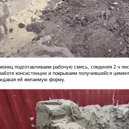
конец подготавливаем рабочую смесь, соединяя 2 ч пес
работе консистенции и покрываем получившейся цемен
идавая ей желаемую форму.