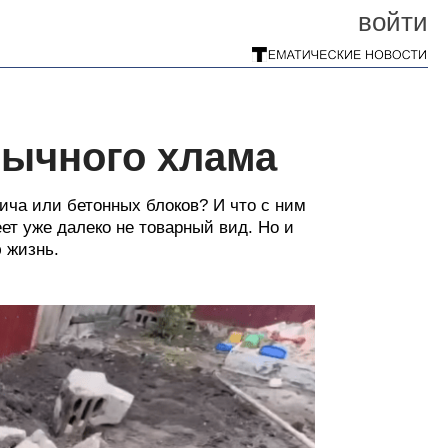
войти
бычного хлама
пича или бетонных блоков? И что с ним
еет уже далеко не товарный вид. Но и
 жизнь.