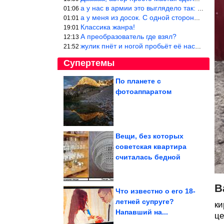
а у нас в армии это выглядело так: снизу полозья из сваренные тр
01:06
а у меня из досок. С одной стороны сарай, а другая половина — ду
01:01
Классика жанра!
19:01
А преобразователь где взял?
12:13
жулик пнёт и ногой пробьёт её насквозь. Но даже если и никогда н
21:52
Супертемы
По планете с
фотоаппаратом
Свекольный сок
признан полезным для
спорта
Вещи, без которых
советская квартира
Почему некоторые
считалась бедной
люди выглядят моложе
своих лет
В
Что известно о его 18-
летней супруге?
ки
Напавший на...
Сборник запрещённого ржача
це