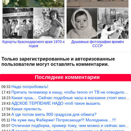
Курорты Краснодарского края 1970-х
Душевные фотографии времён
годов
СССР
Только зарегистрированные и авторизованные
пользователи могут оставлять комментарии.
Последние комментарии
Надо попробовать!
09:33
Прятать телевизор в нишу, чтобы тепло от ТВ не отводилось и теле
17:43
Какая чушь… Сейчас подобные часы в магазине стоят меньше 10 долл
18:23
АДСКОЕ ТЕРПЕНИЕ НАДО чтоб такое вышить
19:43
Какая прелесть.
17:59
А где потом взять 900 градусов для обжига?
18:34
Не хуже яиц Фаберже! Потрясающе!!! Молодчина....!!!
05:11
Отличная подборка, пример тому, чем можно и сейчас заниматься…
05:07