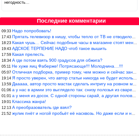
негодность…
Последние комментарии
Надо попробовать!
09:33
Прятать телевизор в нишу, чтобы тепло от ТВ не отводилось и теле
17:43
Какая чушь… Сейчас подобные часы в магазине стоят меньше 10 долл
18:23
АДСКОЕ ТЕРПЕНИЕ НАДО чтоб такое вышить
19:43
Какая прелесть.
17:59
А где потом взять 900 градусов для обжига?
18:34
Не хуже яиц Фаберже! Потрясающе!!! Молодчина....!!!
05:11
Отличная подборка, пример тому, чем можно и сейчас заниматься…
05:07
Я просто уверен, что автор статьи никогда не будет использовать
19:14
Дааааа, автор просто мастак сделать интригу на ровном месте! А н
13:59
а у нас в армии это выглядело так: снизу полозья из сваренные тр
01:06
а у меня из досок. С одной стороны сарай, а другая половина — ду
01:01
Классика жанра!
19:01
А преобразователь где взял?
12:13
жулик пнёт и ногой пробьёт её насквозь. Но даже если и никогда н
21:52