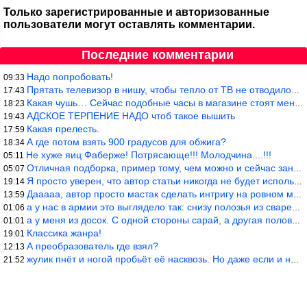
Только зарегистрированные и авторизованные
пользователи могут оставлять комментарии.
Последние комментарии
Надо попробовать!
09:33
Прятать телевизор в нишу, чтобы тепло от ТВ не отводилось и теле
17:43
Какая чушь… Сейчас подобные часы в магазине стоят меньше 10 долл
18:23
АДСКОЕ ТЕРПЕНИЕ НАДО чтоб такое вышить
19:43
Какая прелесть.
17:59
А где потом взять 900 градусов для обжига?
18:34
Не хуже яиц Фаберже! Потрясающе!!! Молодчина....!!!
05:11
Отличная подборка, пример тому, чем можно и сейчас заниматься…
05:07
Я просто уверен, что автор статьи никогда не будет использовать
19:14
Дааааа, автор просто мастак сделать интригу на ровном месте! А н
13:59
а у нас в армии это выглядело так: снизу полозья из сваренные тр
01:06
а у меня из досок. С одной стороны сарай, а другая половина — ду
01:01
Классика жанра!
19:01
А преобразователь где взял?
12:13
жулик пнёт и ногой пробьёт её насквозь. Но даже если и никогда н
21:52