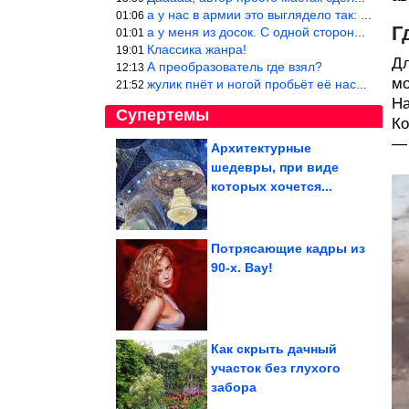
а у нас в армии это выглядело так: снизу полозья из сваренные тр
01:06
Г
а у меня из досок. С одной стороны сарай, а другая половина — ду
01:01
Классика жанра!
19:01
Дл
А преобразователь где взял?
12:13
мо
жулик пнёт и ногой пробьёт её насквозь. Но даже если и никогда н
21:52
На
Супертемы
Ко
— 
Архитектурные
шедевры, при виде
Фото из отеля, где
главная роскошь ― это
которых хочется...
тишина
Потрясающие кадры из
90-х. Вау!
Скромная мама
великого человека
Как cкрыть дачный
участок без глухого
забора
Как не набирать вес из-за нервов