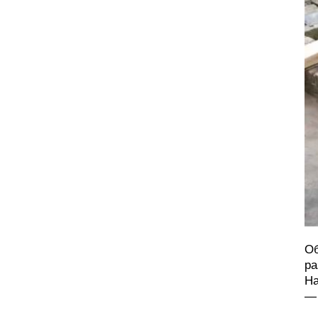
Об
ра
На
— 