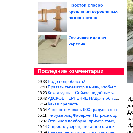
Простой способ
крепления деревянных
полок к стене
Отличная идея из
картона
Последние комментарии
Надо попробовать!
09:33
Прятать телевизор в нишу, чтобы тепло от ТВ не отводилось и теле
17:43
Какая чушь… Сейчас подобные часы в магазине стоят меньше 10 долл
18:23
АДСКОЕ ТЕРПЕНИЕ НАДО чтоб такое вышить
Ид
19:43
Какая прелесть.
17:59
да
А где потом взять 900 градусов для обжига?
18:34
До
Не хуже яиц Фаберже! Потрясающе!!! Молодчина....!!!
05:11
ча
Отличная подборка, пример тому, чем можно и сейчас заниматься…
05:07
Ид
Я просто уверен, что автор статьи никогда не будет использовать
19:14
ав
Дааааа, автор просто мастак сделать интригу на ровном месте! А н
13:59