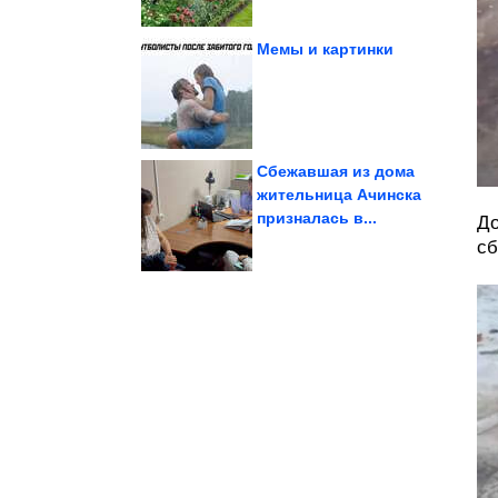
Мемы и картинки
которые с...
размером с ладошку,
Милашные котята,
Сбежавшая из дома
жительница Ачинска
призналась в...
До
железа и витамина D у...
восполняют дефицит
Какие продукты
сб