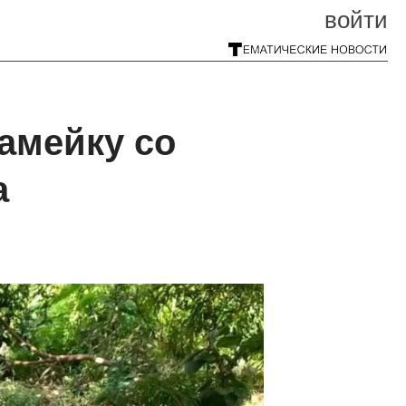
войти
камейку со
а