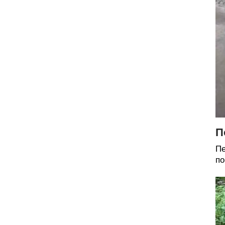
П
Пе
по