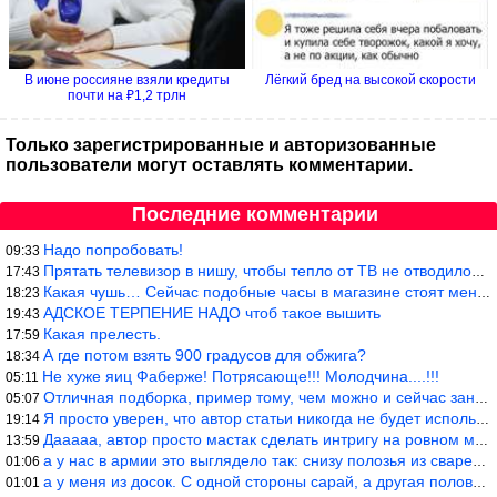
В июне россияне взяли кредиты
Лёгкий бред на высокой скорости
почти на ₽1,2 трлн
Только зарегистрированные и авторизованные
пользователи могут оставлять комментарии.
Последние комментарии
Надо попробовать!
09:33
Прятать телевизор в нишу, чтобы тепло от ТВ не отводилось и теле
17:43
Какая чушь… Сейчас подобные часы в магазине стоят меньше 10 долл
18:23
АДСКОЕ ТЕРПЕНИЕ НАДО чтоб такое вышить
19:43
Какая прелесть.
17:59
А где потом взять 900 градусов для обжига?
18:34
Не хуже яиц Фаберже! Потрясающе!!! Молодчина....!!!
05:11
Отличная подборка, пример тому, чем можно и сейчас заниматься…
05:07
Я просто уверен, что автор статьи никогда не будет использовать
19:14
Дааааа, автор просто мастак сделать интригу на ровном месте! А н
13:59
а у нас в армии это выглядело так: снизу полозья из сваренные тр
01:06
а у меня из досок. С одной стороны сарай, а другая половина — ду
01:01