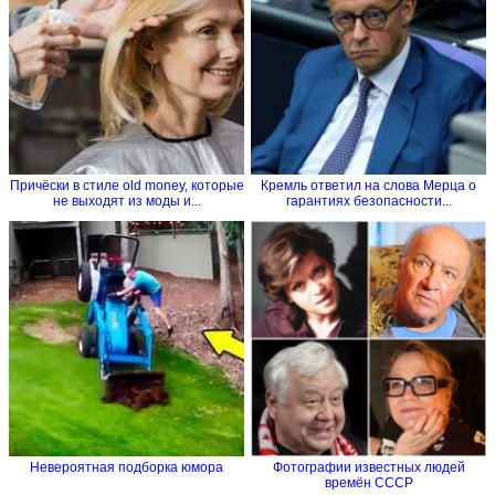
Причёски в стиле old money, которые
Кремль ответил на слова Мерца о
не выходят из моды и...
гарантиях безопасности...
Невероятная подборка юмора
Фотографии известных людей
времён СССР