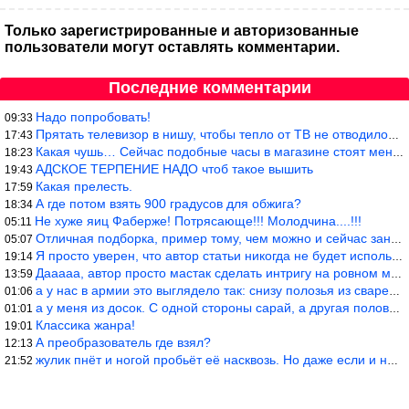
Только зарегистрированные и авторизованные
пользователи могут оставлять комментарии.
Последние комментарии
Надо попробовать!
09:33
Прятать телевизор в нишу, чтобы тепло от ТВ не отводилось и теле
17:43
Какая чушь… Сейчас подобные часы в магазине стоят меньше 10 долл
18:23
АДСКОЕ ТЕРПЕНИЕ НАДО чтоб такое вышить
19:43
Какая прелесть.
17:59
А где потом взять 900 градусов для обжига?
18:34
Не хуже яиц Фаберже! Потрясающе!!! Молодчина....!!!
05:11
Отличная подборка, пример тому, чем можно и сейчас заниматься…
05:07
Я просто уверен, что автор статьи никогда не будет использовать
19:14
Дааааа, автор просто мастак сделать интригу на ровном месте! А н
13:59
а у нас в армии это выглядело так: снизу полозья из сваренные тр
01:06
а у меня из досок. С одной стороны сарай, а другая половина — ду
01:01
Классика жанра!
19:01
А преобразователь где взял?
12:13
жулик пнёт и ногой пробьёт её насквозь. Но даже если и никогда н
21:52