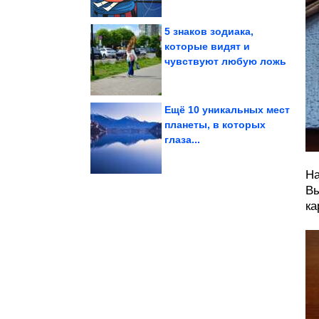
5 знаков зодиака,
которые видят и
чувствуют любую ложь
за чтение...
задержали в Стамбуле
Супругов из России
Ещё 10 уникальных мест
планеты, в которых
глаза...
зодиака
неудачников по знаку
5 хронических
На
Вы
ка