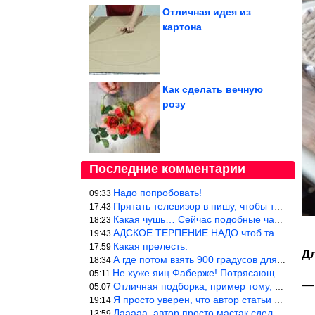
Отличная идея из
картона
Как сделать вечную
розу
Последние комментарии
Надо попробовать!
09:33
Прятать телевизор в нишу, чтобы тепло от ТВ не отводилось и теле
17:43
Какая чушь… Сейчас подобные часы в магазине стоят меньше 10 долл
18:23
АДСКОЕ ТЕРПЕНИЕ НАДО чтоб такое вышить
19:43
Какая прелесть.
17:59
Дл
А где потом взять 900 градусов для обжига?
18:34
Не хуже яиц Фаберже! Потрясающе!!! Молодчина....!!!
05:11
— 
Отличная подборка, пример тому, чем можно и сейчас заниматься…
05:07
Я просто уверен, что автор статьи никогда не будет использовать
19:14
Дааааа, автор просто мастак сделать интригу на ровном месте! А н
13:59