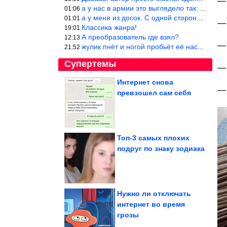
— 
а у нас в армии это выглядело так: снизу полозья из сваренные тр
01:06
а у меня из досок. С одной стороны сарай, а другая половина — ду
01:01
— 
Классика жанра!
19:01
А преобразователь где взял?
12:13
— 
жулик пнёт и ногой пробьёт её насквозь. Но даже если и никогда н
21:52
Супертемы
— 
Интернет снова
— 
превзошел сам себя
Что накинуть на плечи
летом, если вдруг
похолодало
Топ-3 самых плохих
подруг по знаку зодиака
Свежачок из
социальных сетей.
Ржунимагу!
Нужно ли отключать
интернет во время
грозы
Незабываемые тревел-впечатления Джоэла Матусзака