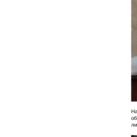
На
об
ли