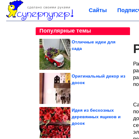
Сайты
Подпис
Популярные темы
Отличные идеи для
сада
Ра
ра
Оригинальный декор из
ра
досок
по
Са
Идея из бесхозных
по
деревянных ящиков и
до
досок
се
эл
пе