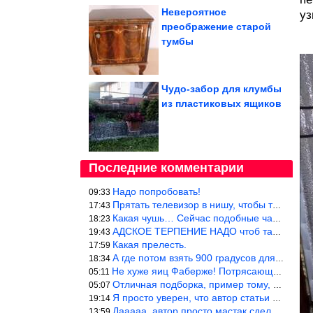
Невероятное
уз
преображение старой
тумбы
Чудо-забор для клумбы
из пластиковых ящиков
Последние комментарии
Надо попробовать!
09:33
Прятать телевизор в нишу, чтобы тепло от ТВ не отводилось и теле
17:43
Какая чушь… Сейчас подобные часы в магазине стоят меньше 10 долл
18:23
АДСКОЕ ТЕРПЕНИЕ НАДО чтоб такое вышить
19:43
Какая прелесть.
17:59
А где потом взять 900 градусов для обжига?
18:34
Не хуже яиц Фаберже! Потрясающе!!! Молодчина....!!!
05:11
Отличная подборка, пример тому, чем можно и сейчас заниматься…
05:07
Я просто уверен, что автор статьи никогда не будет использовать
19:14
Дааааа, автор просто мастак сделать интригу на ровном месте! А н
13:59