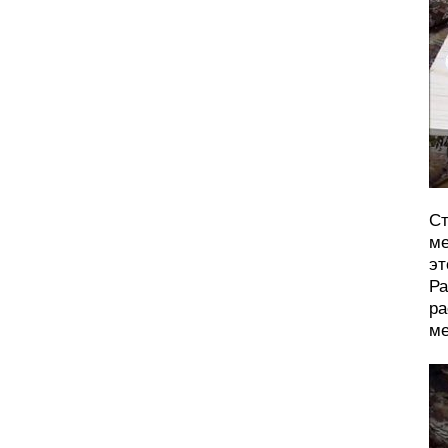
Ст
ме
эт
Ра
ра
ме