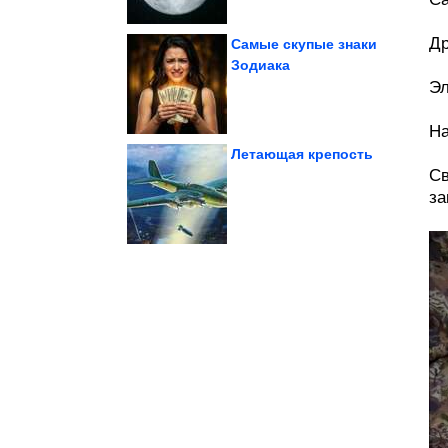
Др
Самые скупые знаки
Зодиака
Эл
женщин
отношения мужчин и
100% супер хиты про
Н
Летающая крепость
Св
за
полиции в...
заявила об избиении в
19-летняя девушка