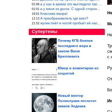
а у нас в армии это выглядело так: снизу полозья из сваренные тр
01:06
а у меня из досок. С одной стороны сарай, а другая половина — ду
01:01
Н
Классика жанра!
19:01
А преобразователь где взял?
12:13
жулик пнёт и ногой пробьёт её насквозь. Но даже если и никогда н
21:52
М
Супертемы
Не
Почему КГБ боялся
Тр
последнего вора в
5 знаков зодиака,
которые остаются
законе Васю
см
молодыми и в 50, и в...
Бриллианта
с 
Ру
Юмор и коментарии из
соцсетей
Гороскоп:
От
Романтические
увлечения сыграют
важную роль
Бо
Новый вектор
И
Полнолуния поглотит
знаков Зодиака
Кто такой соулмейт? Стоит ли искать «того самого»...
Са