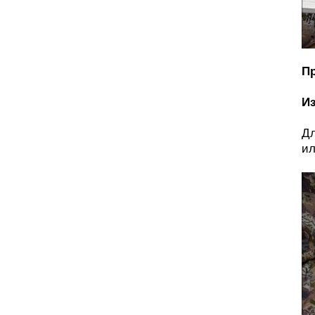
Пр
И
Дл
ил