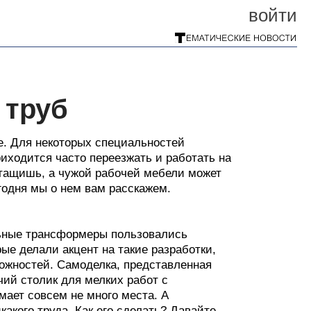
войти
 труб
е. Для некоторых специальностей
риходится часто переезжать и работать на
итащишь, а чужой рабочей мебели может
годня мы о нем вам расскажем.
льные трансформеры пользовались
ые делали акцент на такие разработки,
ожностей. Самоделка, представленная
очий столик для мелких работ с
имает совсем не много места. А
какого труда. Как его сделать? Давайте