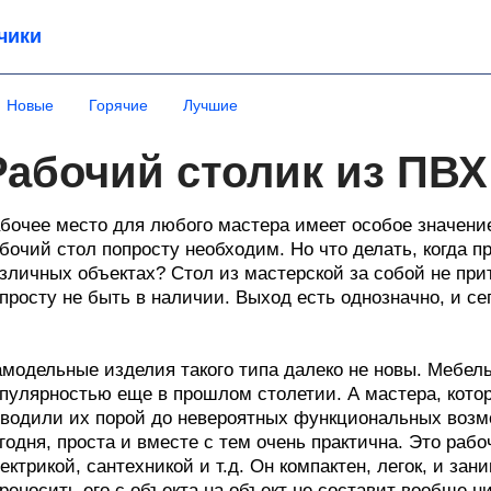
чики
Новые
Горячие
Лучшие
Рабочий столик из ПВХ
бочее место для любого мастера имеет особое значени
бочий стол попросту необходим. Но что делать, когда п
зличных объектах? Стол из мастерской за собой не пр
просту не быть в наличии. Выход есть однозначно, и се
модельные изделия такого типа далеко не новы. Мебе
пулярностью еще в прошлом столетии. А мастера, котор
водили их порой до невероятных функциональных возм
годня, проста и вместе с тем очень практична. Это раб
ектрикой, сантехникой и т.д. Он компактен, легок, и зан
реносить его с объекта на объект не составит вообще ни