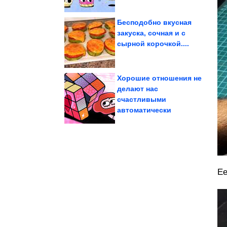
Бесподобно вкусная
закуска, сочная и с
сырной корочкой....
получается...
которого мясо
Простой маринад, после
Хорошие отношения не
делают нас
счастливыми
в ссору
разговор превращается
Причины, почему
автоматически
Ее