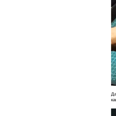
Да
ка