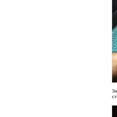
За
ст