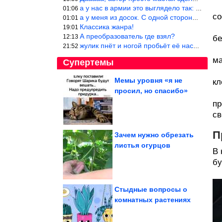
а у нас в армии это выглядело так: снизу полозья из сваренные тр
01:06
со
а у меня из досок. С одной стороны сарай, а другая половина — ду
01:01
Классика жанра!
19:01
А преобразователь где взял?
12:13
бе
жулик пнёт и ногой пробьёт её насквозь. Но даже если и никогда н
21:52
ма
Супертемы
Мемы уровня «я не
кл
просил, но спасибо»
В Подмосковье убили и
расчленили участницу
пр
конкурса...
св
П
Зачем нужно обрезать
листья огурцов
В 
Самые маленькие люди
в мире
бу
Стыдные вопросы о
комнатных растениях
Журналистку Шипачеву приговорили к 12 годам за...