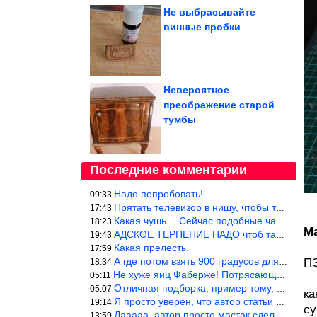
Не выбрасывайте
винные пробки
Невероятное
преображение старой
тумбы
Последние комментарии
Надо попробовать!
09:33
Прятать телевизор в нишу, чтобы тепло от ТВ не отводилось и теле
17:43
Какая чушь… Сейчас подобные часы в магазине стоят меньше 10 долл
18:23
Ма
АДСКОЕ ТЕРПЕНИЕ НАДО чтоб такое вышить
19:43
Какая прелесть.
17:59
А где потом взять 900 градусов для обжига?
ПЭ
18:34
Не хуже яиц Фаберже! Потрясающе!!! Молодчина....!!!
05:11
Отличная подборка, пример тому, чем можно и сейчас заниматься…
05:07
ка
Я просто уверен, что автор статьи никогда не будет использовать
19:14
су
Дааааа, автор просто мастак сделать интригу на ровном месте! А н
13:59