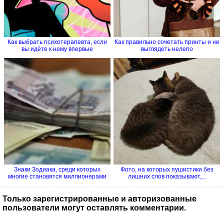
Как выбрать психотерапевта, если
Как правильно сочетать принты и не
вы идёте к нему впервые
выглядеть нелепо
Знаки Зодиака, среди которых
Фото, на которых пушистики без
многие становятся миллионерами
лишних слов показывают,...
Только зарегистрированные и авторизованные
пользователи могут оставлять комментарии.