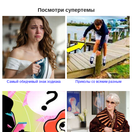
Посмотри супертемы
Самый обидчивый знак зодиака
Приколы со всяким разным