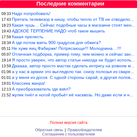
Последние комментарии
Надо попробовать!
09:33
Прятать телевизор в нишу, чтобы тепло от ТВ не отводилось и теле
17:43
Какая чушь… Сейчас подобные часы в магазине стоят меньше 10 долл
18:23
АДСКОЕ ТЕРПЕНИЕ НАДО чтоб такое вышить
19:43
Какая прелесть.
17:59
А где потом взять 900 градусов для обжига?
18:34
Не хуже яиц Фаберже! Потрясающе!!! Молодчина....!!!
05:11
Отличная подборка, пример тому, чем можно и сейчас заниматься…
05:07
Я просто уверен, что автор статьи никогда не будет использовать
19:14
Дааааа, автор просто мастак сделать интригу на ровном месте! А н
13:59
а у нас в армии это выглядело так: снизу полозья из сваренные тр
01:06
а у меня из досок. С одной стороны сарай, а другая половина — ду
01:01
Классика жанра!
19:01
А преобразователь где взял?
12:13
жулик пнёт и ногой пробьёт её насквозь. Но даже если и никогда н
21:52
Полная версия сайта
Обратная связь
|
Правообладателям
Соглашение с пользователем