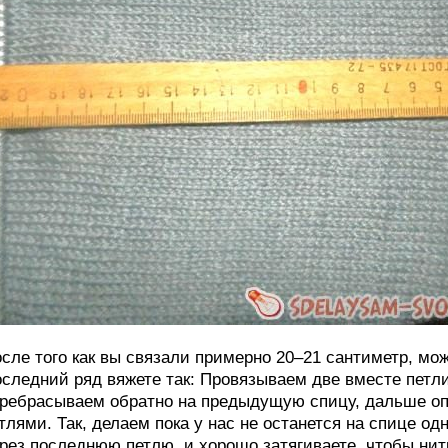
сле того как вы связали примерно 20–21 сантиметр, мож
следний ряд вяжете так: Провязываем две вместе петл
ребрасываем обратно на предыдущую спицу, дальше оп
тлями. Так, делаем пока у нас не останется на спице од
рез последнюю петлю, и хорошо затягиваете, чтобы нит