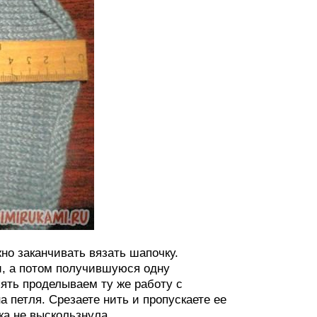
но заканчивать вязать шапочку.
и, а потом получившуюся одну
ять проделываем ту же работу с
на петля. Срезаете нить и пропускаете ее
ка не выскользнула.