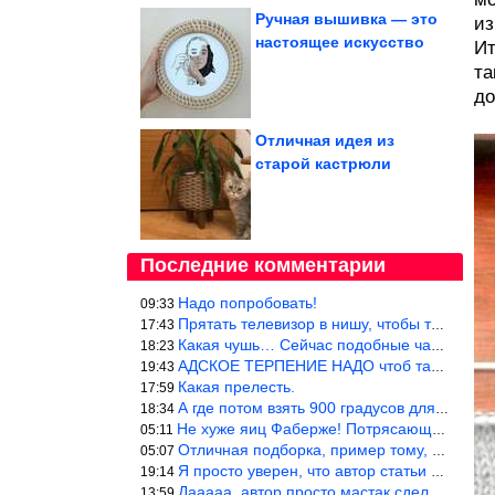
Ручная вышивка — это
из
настоящее искусство
Ит
та
до
Отличная идея из
старой кастрюли
Последние комментарии
Надо попробовать!
09:33
Прятать телевизор в нишу, чтобы тепло от ТВ не отводилось и теле
17:43
Какая чушь… Сейчас подобные часы в магазине стоят меньше 10 долл
18:23
АДСКОЕ ТЕРПЕНИЕ НАДО чтоб такое вышить
19:43
Какая прелесть.
17:59
А где потом взять 900 градусов для обжига?
18:34
Не хуже яиц Фаберже! Потрясающе!!! Молодчина....!!!
05:11
Отличная подборка, пример тому, чем можно и сейчас заниматься…
05:07
Я просто уверен, что автор статьи никогда не будет использовать
19:14
Дааааа, автор просто мастак сделать интригу на ровном месте! А н
13:59