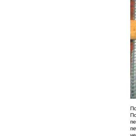
По
По
пе
пе
че