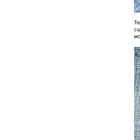
Те
сш
мо