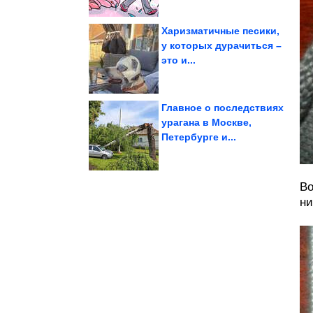
Харизматичные песики,
у которых дурачиться –
это и...
самый главный секрет...
Ученые раскрыли
Ключевой фактор.
Главное о последствиях
урагана в Москве,
Петербурге и...
СССР
фотографий времён
Подборка душевных
Во
ни