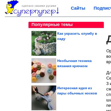
Сайты
Подпис
Популярные темы
Как украсить клумбу в
саду
Ор
во
Необычная техника
вр
вязания крючком
Дл
Се
3 
Интересная идея из
см
пары обычных носков
сп
ша
пе
мо