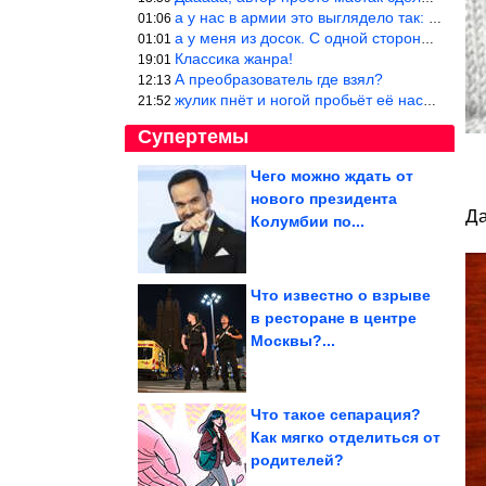
а у нас в армии это выглядело так: снизу полозья из сваренные тр
01:06
а у меня из досок. С одной стороны сарай, а другая половина — ду
01:01
Классика жанра!
19:01
А преобразователь где взял?
12:13
жулик пнёт и ногой пробьёт её насквозь. Но даже если и никогда н
21:52
Супертемы
Чего можно ждать от
нового президента
Почему массовая
Да
истерия легко
Колумбии по...
распространяется и как
ей...
Что известно о взрыве
в ресторане в центре
История семейной
Москвы?...
драмы Леонида Быкова
Что такое сепарация?
Как мягко отделиться от
родителей?
Доказательства того, что кошки способны влюбить в себя...