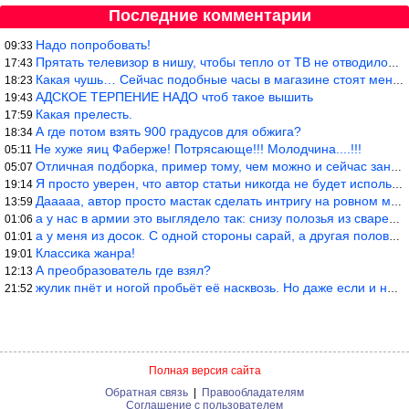
Последние комментарии
Надо попробовать!
09:33
Прятать телевизор в нишу, чтобы тепло от ТВ не отводилось и теле
17:43
Какая чушь… Сейчас подобные часы в магазине стоят меньше 10 долл
18:23
АДСКОЕ ТЕРПЕНИЕ НАДО чтоб такое вышить
19:43
Какая прелесть.
17:59
А где потом взять 900 градусов для обжига?
18:34
Не хуже яиц Фаберже! Потрясающе!!! Молодчина....!!!
05:11
Отличная подборка, пример тому, чем можно и сейчас заниматься…
05:07
Я просто уверен, что автор статьи никогда не будет использовать
19:14
Дааааа, автор просто мастак сделать интригу на ровном месте! А н
13:59
а у нас в армии это выглядело так: снизу полозья из сваренные тр
01:06
а у меня из досок. С одной стороны сарай, а другая половина — ду
01:01
Классика жанра!
19:01
А преобразователь где взял?
12:13
жулик пнёт и ногой пробьёт её насквозь. Но даже если и никогда н
21:52
Полная версия сайта
Обратная связь
|
Правообладателям
Соглашение с пользователем