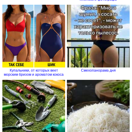
Купальники, от которых веет
Смехопанорама дня
морским бризом и ароматом кокоса