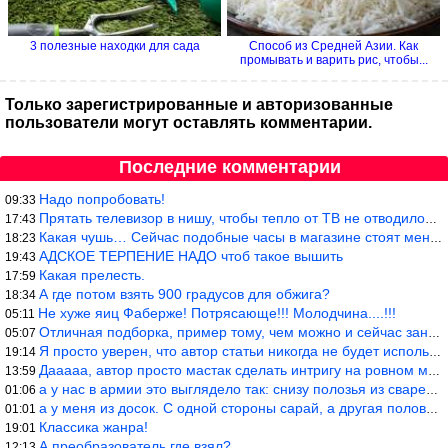
3 полезные находки для сада
Способ из Средней Азии. Как
промывать и варить рис, чтобы...
Только зарегистрированные и авторизованные
пользователи могут оставлять комментарии.
Последние комментарии
Надо попробовать!
09:33
Прятать телевизор в нишу, чтобы тепло от ТВ не отводилось и теле
17:43
Какая чушь… Сейчас подобные часы в магазине стоят меньше 10 долл
18:23
АДСКОЕ ТЕРПЕНИЕ НАДО чтоб такое вышить
19:43
Какая прелесть.
17:59
А где потом взять 900 градусов для обжига?
18:34
Не хуже яиц Фаберже! Потрясающе!!! Молодчина....!!!
05:11
Отличная подборка, пример тому, чем можно и сейчас заниматься…
05:07
Я просто уверен, что автор статьи никогда не будет использовать
19:14
Дааааа, автор просто мастак сделать интригу на ровном месте! А н
13:59
а у нас в армии это выглядело так: снизу полозья из сваренные тр
01:06
а у меня из досок. С одной стороны сарай, а другая половина — ду
01:01
Классика жанра!
19:01
А преобразователь где взял?
12:13