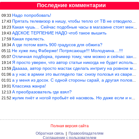
Последние комментарии
Надо попробовать!
09:33
Прятать телевизор в нишу, чтобы тепло от ТВ не отводилось и теле
17:43
Какая чушь… Сейчас подобные часы в магазине стоят меньше 10 долл
18:23
АДСКОЕ ТЕРПЕНИЕ НАДО чтоб такое вышить
19:43
Какая прелесть.
17:59
А где потом взять 900 градусов для обжига?
18:34
Не хуже яиц Фаберже! Потрясающе!!! Молодчина....!!!
05:11
Отличная подборка, пример тому, чем можно и сейчас заниматься…
05:07
Я просто уверен, что автор статьи никогда не будет использовать
19:14
Дааааа, автор просто мастак сделать интригу на ровном месте! А н
13:59
а у нас в армии это выглядело так: снизу полозья из сваренные тр
01:06
а у меня из досок. С одной стороны сарай, а другая половина — ду
01:01
Классика жанра!
19:01
А преобразователь где взял?
12:13
жулик пнёт и ногой пробьёт её насквозь. Но даже если и никогда н
21:52
Полная версия сайта
Обратная связь
|
Правообладателям
Соглашение с пользователем