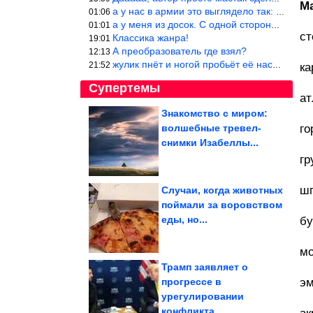
М
а у нас в армии это выглядело так: снизу полозья из сваренные тр
01:06
а у меня из досок. С одной стороны сарай, а другая половина — ду
01:01
ст
Классика жанра!
19:01
А преобразователь где взял?
12:13
жулик пнёт и ногой пробьёт её насквозь. Но даже если и никогда н
21:52
ка
Супертемы
ат
Знакомство с миром:
волшебные тревел-
го
Земля удивительнее,
чем вы думали
снимки Изабеллы...
гр
шп
Случаи, когда животных
поймали за воровством
Полезные привычки,
еды, но...
бу
которые я извлекла из
проблем с...
мо
Трамп заявляет о
прогрессе в
эм
урегулировании
Кто новая любовь 47-летней Картунковой, сбросившей 85 кг
конфликта...