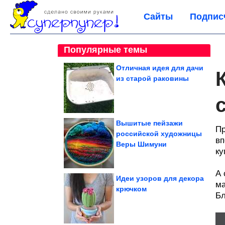
Сайты
Подпис
Популярные темы
Отличная идея для дачи
из старой раковины
Вышитые пейзажи
Пр
российской художницы
вп
Веры Шимуни
ку
А 
Идеи узоров для декора
ма
крючком
Бл