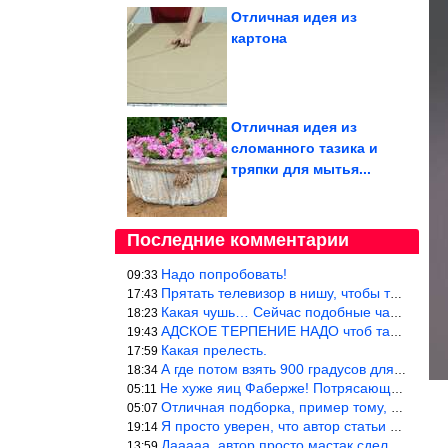
Отличная идея из
картона
Отличная идея из
сломанного тазика и
тряпки для мытья...
Последние комментарии
Надо попробовать!
09:33
Прятать телевизор в нишу, чтобы тепло от ТВ не отводилось и теле
17:43
Какая чушь… Сейчас подобные часы в магазине стоят меньше 10 долл
18:23
АДСКОЕ ТЕРПЕНИЕ НАДО чтоб такое вышить
19:43
Какая прелесть.
17:59
А где потом взять 900 градусов для обжига?
18:34
Не хуже яиц Фаберже! Потрясающе!!! Молодчина....!!!
05:11
Отличная подборка, пример тому, чем можно и сейчас заниматься…
05:07
Я просто уверен, что автор статьи никогда не будет использовать
19:14
Дааааа, автор просто мастак сделать интригу на ровном месте! А н
13:59