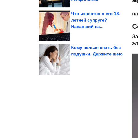
ак
пл
Что известно о его 18-
летней супруге?
С
Напавший на...
чужих детей
Звёзды, воспитавшие
За
эл
Кому нельзя спать без
подушки. Держите шею
Позитив с животными