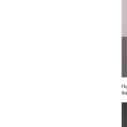
По
ба