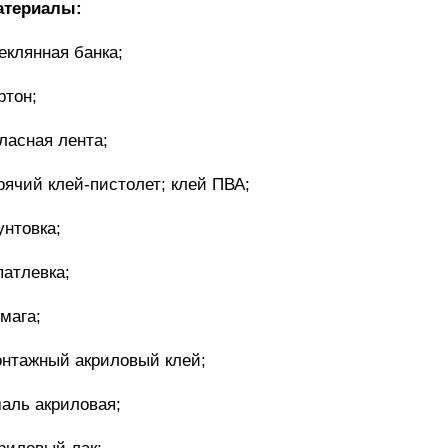
атериалы:
еклянная банка;
ртон;
ласная лента;
рячий клей-пистолет; клей ПВА;
унтовка;
атлевка;
мага;
нтажный акриловый клей;
аль акриловая;