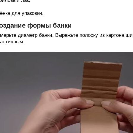
риловый лак;
ёнка для упаковки.
оздание формы банки
мерьте диаметр банки. Вырежьте полоску из картона шир
астичным.