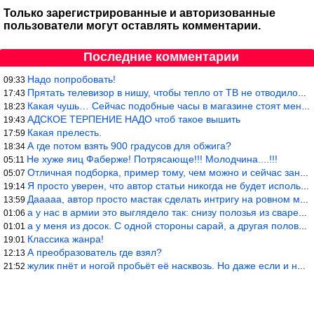
Только зарегистрированные и авторизованные
пользователи могут оставлять комментарии.
Последние комментарии
Надо попробовать!
09:33
Прятать телевизор в нишу, чтобы тепло от ТВ не отводилось и теле
17:43
Какая чушь… Сейчас подобные часы в магазине стоят меньше 10 долл
18:23
АДСКОЕ ТЕРПЕНИЕ НАДО чтоб такое вышить
19:43
Какая прелесть.
17:59
А где потом взять 900 градусов для обжига?
18:34
Не хуже яиц Фаберже! Потрясающе!!! Молодчина....!!!
05:11
Отличная подборка, пример тому, чем можно и сейчас заниматься…
05:07
Я просто уверен, что автор статьи никогда не будет использовать
19:14
Дааааа, автор просто мастак сделать интригу на ровном месте! А н
13:59
а у нас в армии это выглядело так: снизу полозья из сваренные тр
01:06
а у меня из досок. С одной стороны сарай, а другая половина — ду
01:01
Классика жанра!
19:01
А преобразователь где взял?
12:13
жулик пнёт и ногой пробьёт её насквозь. Но даже если и никогда н
21:52