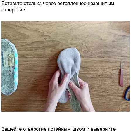
Вставьте стельки через оставленное незашитым
отверстие.
Зашейте отверстие потайным швом и выверните