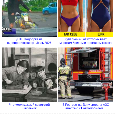
ДТП. Подборка на
Купальники, от которых веет
видеорегистратор. Июль 2026
морским бризом и ароматом кокоса
Что умел каждый советский
В Ростове-на-Дону сгорела АЗС
школьник
вместе с 21 автомобилем....