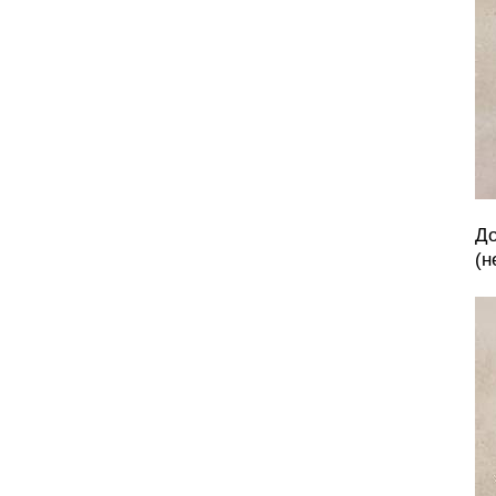
До
(н