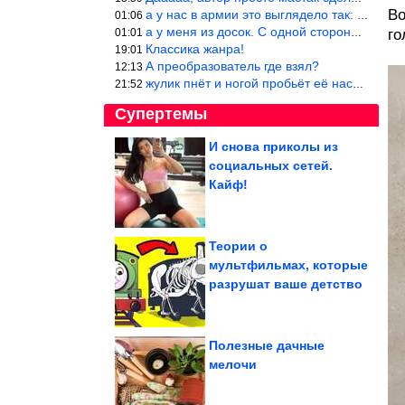
Во
а у нас в армии это выглядело так: снизу полозья из сваренные тр
01:06
а у меня из досок. С одной стороны сарай, а другая половина — ду
01:01
го
Классика жанра!
19:01
А преобразователь где взял?
12:13
жулик пнёт и ногой пробьёт её насквозь. Но даже если и никогда н
21:52
Супертемы
И снова приколы из
социальных сетей.
Зачем нужна
эмоциональная уборка
Кайф!
дома и как её провести
Теории о
мультфильмах, которые
Питомцы, которые во
разрушат ваше детство
время купания
изображают такую...
Полезные дачные
мелочи
14 бесподобных фото из сказочного Вьетнама