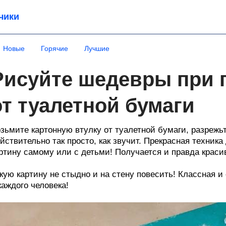
чики
Новые
Горячие
Лучшие
Рисуйте шедевры при 
от туалетной бумаги
зьмите картонную втулку от туалетной бумаги, разрежь
йствительно так просто, как звучит. Прекрасная техник
ртину самому или с детьми! Получается и правда краси
кую картину не стыдно и на стену повесить! Классная и
каждого человека!