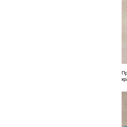
Пр
кр