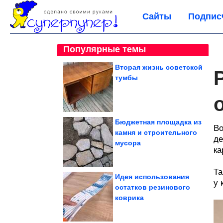
Сайты
Подпис
Популярные темы
Вторая жизнь советской
тумбы
Бюджетная площадка из
Во
камня и строительного
де
мусора
ка
Та
Идея использования
у 
остатков резинового
коврика