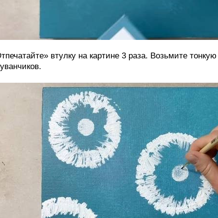
тпечатайте» втулку на картине 3 раза. Возьмите тонкую
уванчиков.