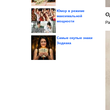
Юмор в режиме
О
максимальной
мощности
Ра
зодиака
неудачников по знаку
5 хронических
Самые скупые знаки
Зодиака
Завораживает!
Исторические фото.