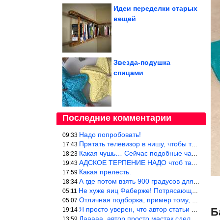
Идеи переделки старых
вещей
Звезда-подушка
спицами
Последние комментарии
Надо попробовать!
09:33
Прятать телевизор в нишу, чтобы тепло от ТВ не отводилось и теле
17:43
Какая чушь… Сейчас подобные часы в магазине стоят меньше 10 долл
18:23
АДСКОЕ ТЕРПЕНИЕ НАДО чтоб такое вышить
19:43
Какая прелесть.
17:59
А где потом взять 900 градусов для обжига?
18:34
Не хуже яиц Фаберже! Потрясающе!!! Молодчина....!!!
05:11
Отличная подборка, пример тому, чем можно и сейчас заниматься…
05:07
Я просто уверен, что автор статьи никогда не будет использовать
Б
19:14
Дааааа, автор просто мастак сделать интригу на ровном месте! А н
13:59