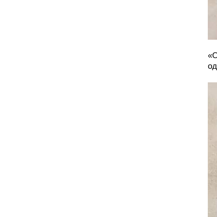
«О
од