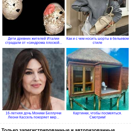
Дети древних жителей Италии
Как и с чем носить шорты в бельевом
страдали от «синдрома плоской...
стиле
16-летняя дочь Моники Беллуччи
Картинки, чтобы посмеяться.
Леони Кассель покоряет мир...
Смотрим!
Только зарегистрированные и авторизованные