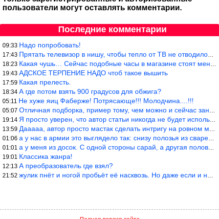
пользователи могут оставлять комментарии.
Последние комментарии
Надо попробовать!
09:33
Прятать телевизор в нишу, чтобы тепло от ТВ не отводилось и теле
17:43
Какая чушь… Сейчас подобные часы в магазине стоят меньше 10 долл
18:23
АДСКОЕ ТЕРПЕНИЕ НАДО чтоб такое вышить
19:43
Какая прелесть.
17:59
А где потом взять 900 градусов для обжига?
18:34
Не хуже яиц Фаберже! Потрясающе!!! Молодчина....!!!
05:11
Отличная подборка, пример тому, чем можно и сейчас заниматься…
05:07
Я просто уверен, что автор статьи никогда не будет использовать
19:14
Дааааа, автор просто мастак сделать интригу на ровном месте! А н
13:59
а у нас в армии это выглядело так: снизу полозья из сваренные тр
01:06
а у меня из досок. С одной стороны сарай, а другая половина — ду
01:01
Классика жанра!
19:01
А преобразователь где взял?
12:13
жулик пнёт и ногой пробьёт её насквозь. Но даже если и никогда н
21:52