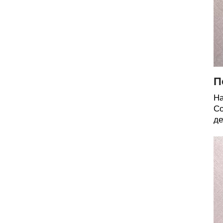
П
На
Со
де