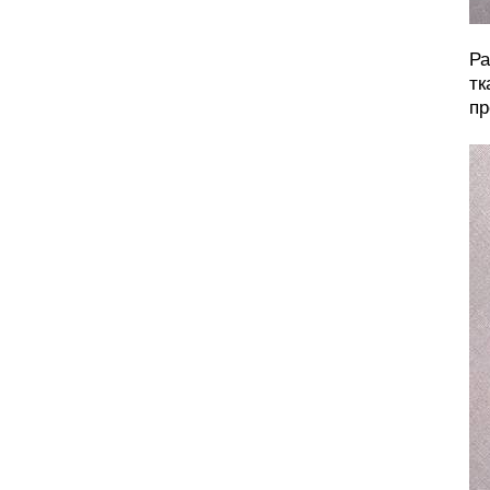
Ра
тк
пр