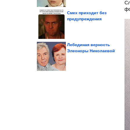
Сл
фо
Смех приходит без
предупреждения
зодиака
привлекательные знаки
Самые
Лебединая верность
Элеоноры Николаевой
Как начать...
минимальных усилий?
Что такое понедельник