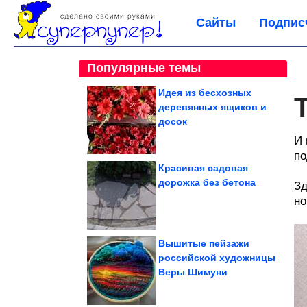
Сайты
Подпис
Популярные темы
Идея из бесхозных
деревянных ящиков и
досок
И 
по
Красивая садовая
дорожка без бетона
Зд
но
Вышитые пейзажи
российской художницы
Веры Шимуни