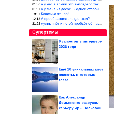
а у нас в армии это выглядело так: снизу полозья из сваренные тр
01:06
а у меня из досок. С одной стороны сарай, а другая половина — ду
01:01
Классика жанра!
19:01
А преобразователь где взял?
12:13
жулик пнёт и ногой пробьёт её насквозь. Но даже если и никогда н
21:52
Супертемы
6 запретов в интерьере
2026 года
Топ-10 цветов-
самосевок
Ещё 10 уникальных мест
планеты, в которых
Простые домашние
глаза...
тесты. Как за 5 минут
проверить...
Как Александр
Демьяненко разрушил
карьеру Иры Волковой
Правила посадки гортензии и первичного ухода