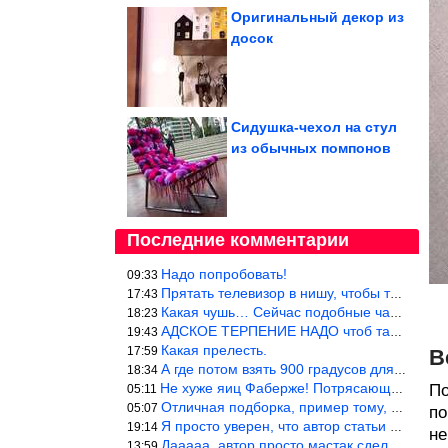
Оригинальный декор из
досок
Сидушка-чехол на стул
из обычных помпонов
Последние комментарии
Надо попробовать!
09:33
Прятать телевизор в нишу, чтобы тепло от ТВ не отводилось и теле
17:43
Какая чушь… Сейчас подобные часы в магазине стоят меньше 10 долл
18:23
АДСКОЕ ТЕРПЕНИЕ НАДО чтоб такое вышить
19:43
Какая прелесть.
17:59
В
А где потом взять 900 градусов для обжига?
18:34
Не хуже яиц Фаберже! Потрясающе!!! Молодчина....!!!
По
05:11
Отличная подборка, пример тому, чем можно и сейчас заниматься…
05:07
по
Я просто уверен, что автор статьи никогда не будет использовать
19:14
не
Дааааа, автор просто мастак сделать интригу на ровном месте! А н
13:59