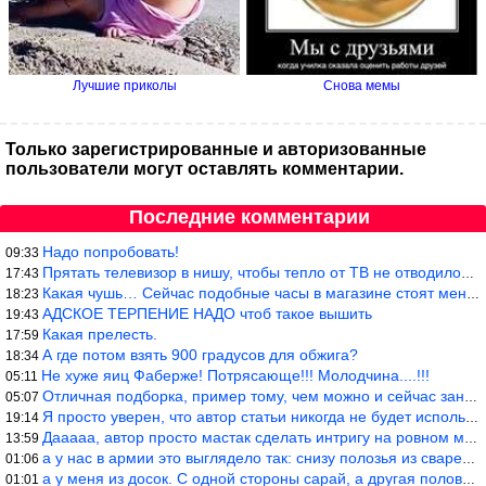
Лучшие приколы
Снова мемы
Только зарегистрированные и авторизованные
пользователи могут оставлять комментарии.
Последние комментарии
Надо попробовать!
09:33
Прятать телевизор в нишу, чтобы тепло от ТВ не отводилось и теле
17:43
Какая чушь… Сейчас подобные часы в магазине стоят меньше 10 долл
18:23
АДСКОЕ ТЕРПЕНИЕ НАДО чтоб такое вышить
19:43
Какая прелесть.
17:59
А где потом взять 900 градусов для обжига?
18:34
Не хуже яиц Фаберже! Потрясающе!!! Молодчина....!!!
05:11
Отличная подборка, пример тому, чем можно и сейчас заниматься…
05:07
Я просто уверен, что автор статьи никогда не будет использовать
19:14
Дааааа, автор просто мастак сделать интригу на ровном месте! А н
13:59
а у нас в армии это выглядело так: снизу полозья из сваренные тр
01:06
а у меня из досок. С одной стороны сарай, а другая половина — ду
01:01