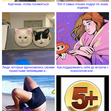
Картинки, чтобы посмеяться
Топ-3 самых плохих подруг по знаку
зодиака
Люди, которые вдохновились своими
Как поддерживать себя до встречи с
пушистыми любимцами и...
психологом или...