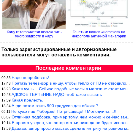
Кому категорически нельзя пить
Генетики нашли «негреков» на
много жидкости в жару
некрополе античной Фанагории
Только зарегистрированные и авторизованные
пользователи могут оставлять комментарии.
Последние комментарии
Надо попробовать!
09:33
Прятать телевизор в нишу, чтобы тепло от ТВ не отводилось и теле
17:43
Какая чушь… Сейчас подобные часы в магазине стоят меньше 10 долл
18:23
АДСКОЕ ТЕРПЕНИЕ НАДО чтоб такое вышить
19:43
Какая прелесть.
17:59
А где потом взять 900 градусов для обжига?
18:34
Не хуже яиц Фаберже! Потрясающе!!! Молодчина....!!!
05:11
Отличная подборка, пример тому, чем можно и сейчас заниматься…
05:07
Я просто уверен, что автор статьи никогда не будет использовать
19:14
Дааааа, автор просто мастак сделать интригу на ровном месте! А н
13:59