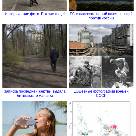
Исторические фото. Потрясающе!
ЕС согласовал новый пакет санкций
против России
Записка последней жертвы выдала
Душевные фотографии времён
Битцевского маньяка
СССР