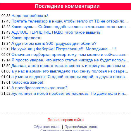
Последние комментарии
Надо попробовать!
09:33
Прятать телевизор в нишу, чтобы тепло от ТВ не отводилось и теле
17:43
Какая чушь… Сейчас подобные часы в магазине стоят меньше 10 долл
18:23
АДСКОЕ ТЕРПЕНИЕ НАДО чтоб такое вышить
19:43
Какая прелесть.
17:59
А где потом взять 900 градусов для обжига?
18:34
Не хуже яиц Фаберже! Потрясающе!!! Молодчина....!!!
05:11
Отличная подборка, пример тому, чем можно и сейчас заниматься…
05:07
Я просто уверен, что автор статьи никогда не будет использовать
19:14
Дааааа, автор просто мастак сделать интригу на ровном месте! А н
13:59
а у нас в армии это выглядело так: снизу полозья из сваренные тр
01:06
а у меня из досок. С одной стороны сарай, а другая половина — ду
01:01
Классика жанра!
19:01
А преобразователь где взял?
12:13
жулик пнёт и ногой пробьёт её насквозь. Но даже если и никогда н
21:52
Полная версия сайта
Обратная связь
|
Правообладателям
Соглашение с пользователем