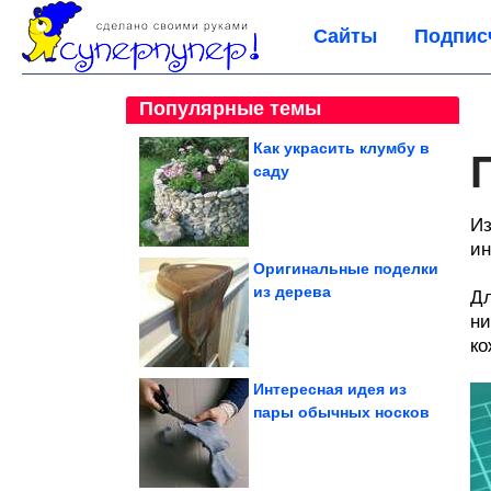
Сайты
Подпис
Популярные темы
Как украсить клумбу в
саду
Из
ин
Оригинальные поделки
из дерева
Дл
ни
ко
Интересная идея из
пары обычных носков