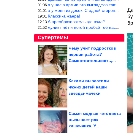
а у нас в армии это выглядело так: снизу полозья из сваренные тр
01:06
Да
а у меня из досок. С одной стороны сарай, а другая половина — ду
01:01
Классика жанра!
бу
19:01
А преобразователь где взял?
12:13
бр
жулик пнёт и ногой пробьёт её насквозь. Но даже если и никогда н
21:52
Супертемы
Чему учит подростков
первая работа?
Главные заявления
Путина на совещании в
Самостоятельность,...
Кремле об...
Какими вырастили
чужих детей наши
Заброшенные места,
звёзды-мачехи
которые выглядят как
декорации к...
Самая модная кетодиета
вызывает рак
кишечника. У...
Примеры интересностей, которые мир прячет прямо на виду