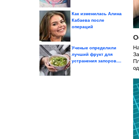
Как изменилась Алина
Кабаева после
операций
вместо чая?
полезно заваривать
Какие травы с дачи
О
На
Ученые определили
За
лучший фрукт для
устранения запоров....
Пл
женщин
отношения мужчин и
100% супер хиты про
од