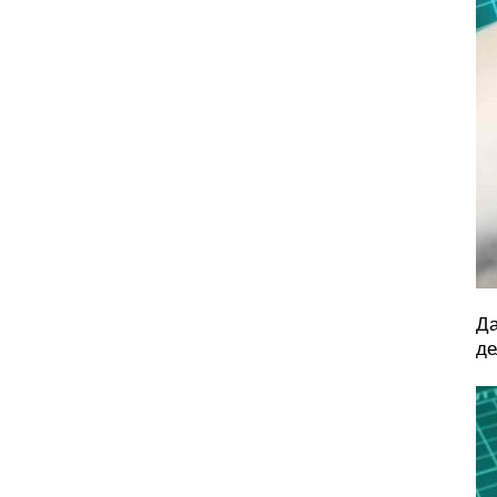
Да
де