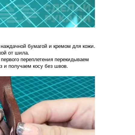
наждачной бумагой и кремом для кожи.
кой от шила.
е первого переплетения перекидываем
з и получаем косу без швов.