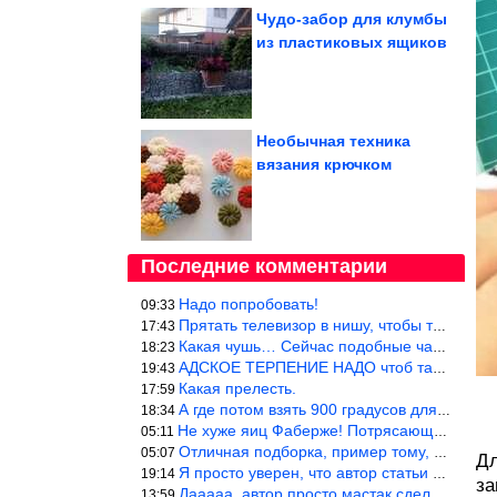
Чудо-забор для клумбы
из пластиковых ящиков
Необычная техника
вязания крючком
Последние комментарии
Надо попробовать!
09:33
Прятать телевизор в нишу, чтобы тепло от ТВ не отводилось и теле
17:43
Какая чушь… Сейчас подобные часы в магазине стоят меньше 10 долл
18:23
АДСКОЕ ТЕРПЕНИЕ НАДО чтоб такое вышить
19:43
Какая прелесть.
17:59
А где потом взять 900 градусов для обжига?
18:34
Не хуже яиц Фаберже! Потрясающе!!! Молодчина....!!!
05:11
Отличная подборка, пример тому, чем можно и сейчас заниматься…
05:07
Дл
Я просто уверен, что автор статьи никогда не будет использовать
19:14
за
Дааааа, автор просто мастак сделать интригу на ровном месте! А н
13:59