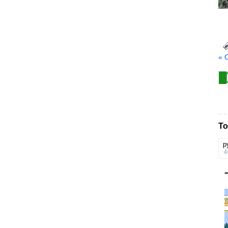
« 
То
р