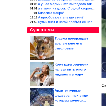
а у нас в армии это выглядело так: снизу полозья из сваренные тр
01:06
а у меня из досок. С одной стороны сарай, а другая половина — ду
01:01
Классика жанра!
19:01
А преобразователь где взял?
12:13
жулик пнёт и ногой пробьёт её насквозь. Но даже если и никогда н
21:52
Супертемы
Травма превращает
зрелые клетки в
Ржал до слез
стволовые
Кому категорически
нельзя пить много
Фото, на которых
жидкости в жару
спрятались коты. И вы
их точно...
Ск
Архитектурные
шедевры, при виде
которых хочется...
Жуткие находки в жилых домах