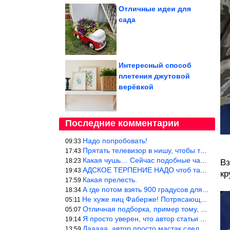
Отличные идеи для
сада
Интересный способ
плетения джутовой
верёвкой
Последние комментарии
Надо попробовать!
09:33
Прятать телевизор в нишу, чтобы тепло от ТВ не отводилось и теле
17:43
Какая чушь… Сейчас подобные часы в магазине стоят меньше 10 долл
18:23
Вз
АДСКОЕ ТЕРПЕНИЕ НАДО чтоб такое вышить
19:43
кр
Какая прелесть.
17:59
А где потом взять 900 градусов для обжига?
18:34
Не хуже яиц Фаберже! Потрясающе!!! Молодчина....!!!
05:11
Отличная подборка, пример тому, чем можно и сейчас заниматься…
05:07
Я просто уверен, что автор статьи никогда не будет использовать
19:14
Дааааа, автор просто мастак сделать интригу на ровном месте! А н
13:59