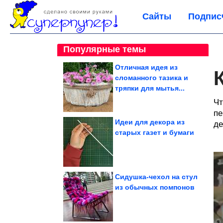
Сайты
Подпис
Популярные темы
Отличная идея из
сломанного тазика и
тряпки для мытья...
Чт
пе
Идеи для декора из
де
старых газет и бумаги
Сидушка-чехол на стул
из обычных помпонов