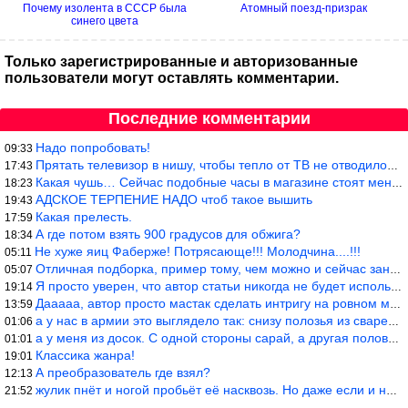
Почему изолента в СССР была
Атомный поезд-призрак
синего цвета
Только зарегистрированные и авторизованные
пользователи могут оставлять комментарии.
Последние комментарии
Надо попробовать!
09:33
Прятать телевизор в нишу, чтобы тепло от ТВ не отводилось и теле
17:43
Какая чушь… Сейчас подобные часы в магазине стоят меньше 10 долл
18:23
АДСКОЕ ТЕРПЕНИЕ НАДО чтоб такое вышить
19:43
Какая прелесть.
17:59
А где потом взять 900 градусов для обжига?
18:34
Не хуже яиц Фаберже! Потрясающе!!! Молодчина....!!!
05:11
Отличная подборка, пример тому, чем можно и сейчас заниматься…
05:07
Я просто уверен, что автор статьи никогда не будет использовать
19:14
Дааааа, автор просто мастак сделать интригу на ровном месте! А н
13:59
а у нас в армии это выглядело так: снизу полозья из сваренные тр
01:06
а у меня из досок. С одной стороны сарай, а другая половина — ду
01:01
Классика жанра!
19:01
А преобразователь где взял?
12:13
жулик пнёт и ногой пробьёт её насквозь. Но даже если и никогда н
21:52