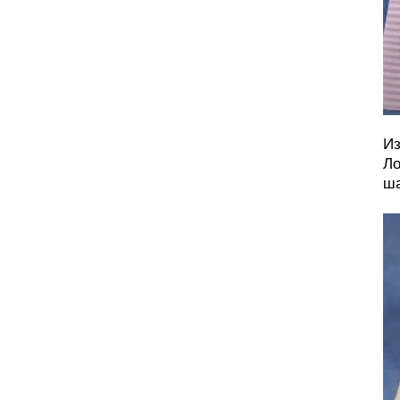
Из
Ло
ша