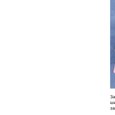
За
ши
за