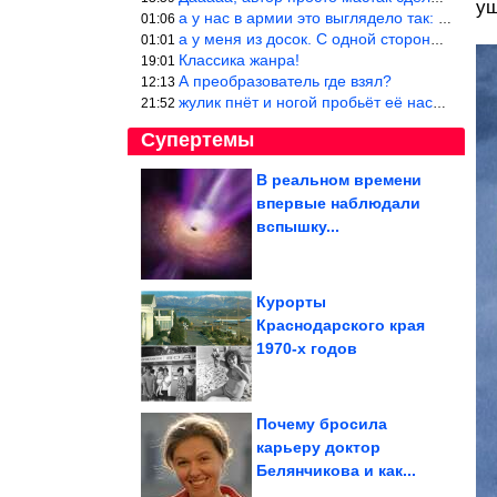
уш
а у нас в армии это выглядело так: снизу полозья из сваренные тр
01:06
а у меня из досок. С одной стороны сарай, а другая половина — ду
01:01
Классика жанра!
19:01
А преобразователь где взял?
12:13
жулик пнёт и ногой пробьёт её насквозь. Но даже если и никогда н
21:52
Супертемы
В реальном времени
впервые наблюдали
В Хабаровске мужчина
умер после
вспышку...
задержания...
Курорты
Краснодарского края
Россияне вывели
1970-х годов
рекордный за 30 лет
объем средств из...
Почему бросила
карьеру доктор
Белянчикова и как...
В Израиле узнали о готовности Нетаньяху «встать на...