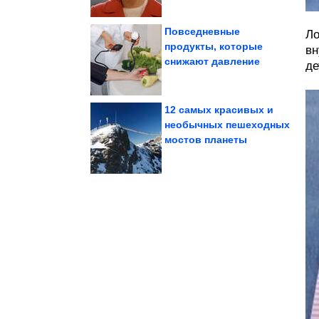
Повседневные
Ло
продукты, которые
вн
снижают давление
де
жилых домах
Жуткие находки в
12 самых красивых и
необычных пешеходных
мостов планеты
подушки. Держите шею
Кому нельзя спать без