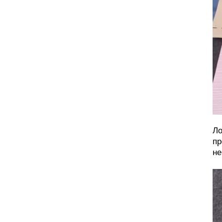
Ло
пр
не