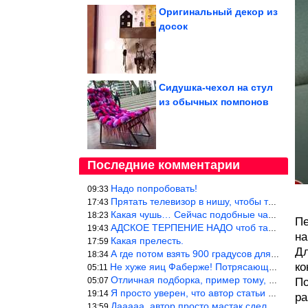
Оригинальный декор из
досок
Сидушка-чехол на стул
из обычных помпонов
Последние комментарии
Надо попробовать!
09:33
Прятать телевизор в нишу, чтобы тепло от ТВ не отводилось и теле
17:43
Какая чушь… Сейчас подобные часы в магазине стоят меньше 10 долл
18:23
Пе
АДСКОЕ ТЕРПЕНИЕ НАДО чтоб такое вышить
19:43
на
Какая прелесть.
17:59
Дл
А где потом взять 900 градусов для обжига?
18:34
ко
Не хуже яиц Фаберже! Потрясающе!!! Молодчина....!!!
05:11
Отличная подборка, пример тому, чем можно и сейчас заниматься…
05:07
По
Я просто уверен, что автор статьи никогда не будет использовать
19:14
ра
Дааааа, автор просто мастак сделать интригу на ровном месте! А н
13:59