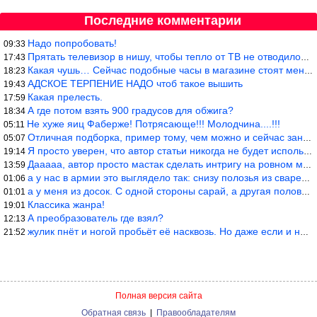
Последние комментарии
Надо попробовать!
09:33
Прятать телевизор в нишу, чтобы тепло от ТВ не отводилось и теле
17:43
Какая чушь… Сейчас подобные часы в магазине стоят меньше 10 долл
18:23
АДСКОЕ ТЕРПЕНИЕ НАДО чтоб такое вышить
19:43
Какая прелесть.
17:59
А где потом взять 900 градусов для обжига?
18:34
Не хуже яиц Фаберже! Потрясающе!!! Молодчина....!!!
05:11
Отличная подборка, пример тому, чем можно и сейчас заниматься…
05:07
Я просто уверен, что автор статьи никогда не будет использовать
19:14
Дааааа, автор просто мастак сделать интригу на ровном месте! А н
13:59
а у нас в армии это выглядело так: снизу полозья из сваренные тр
01:06
а у меня из досок. С одной стороны сарай, а другая половина — ду
01:01
Классика жанра!
19:01
А преобразователь где взял?
12:13
жулик пнёт и ногой пробьёт её насквозь. Но даже если и никогда н
21:52
Полная версия сайта
Обратная связь
|
Правообладателям