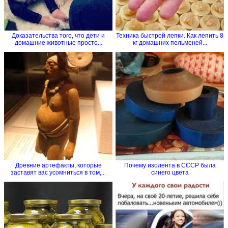
Доказательства того, что дети и
Техника быстрой лепки. Как лепить 8
домашние животные просто...
кг домашних пельменей...
Древние артефакты, которые
Почему изолента в СССР была
заставят вас усомниться в том,...
синего цвета