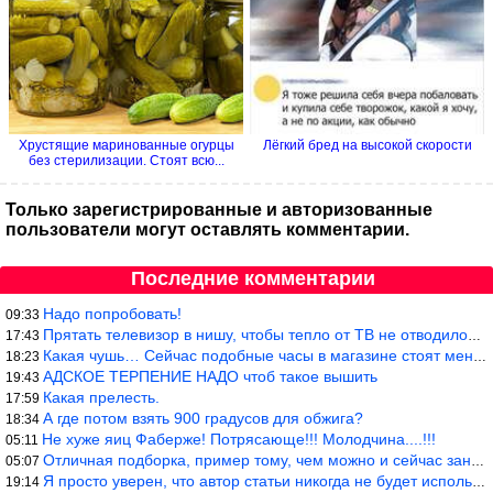
Хрустящие маринованные огурцы
Лёгкий бред на высокой скорости
без стерилизации. Стоят всю...
Только зарегистрированные и авторизованные
пользователи могут оставлять комментарии.
Последние комментарии
Надо попробовать!
09:33
Прятать телевизор в нишу, чтобы тепло от ТВ не отводилось и теле
17:43
Какая чушь… Сейчас подобные часы в магазине стоят меньше 10 долл
18:23
АДСКОЕ ТЕРПЕНИЕ НАДО чтоб такое вышить
19:43
Какая прелесть.
17:59
А где потом взять 900 градусов для обжига?
18:34
Не хуже яиц Фаберже! Потрясающе!!! Молодчина....!!!
05:11
Отличная подборка, пример тому, чем можно и сейчас заниматься…
05:07
Я просто уверен, что автор статьи никогда не будет использовать
19:14