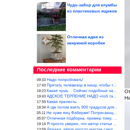
Чудо-забор для клумбы
из пластиковых ящиков
Отличная идея из
ненужной коробки
Последние комментарии
Надо попробовать!
09:33
Прятать телевизор в нишу, чтобы тепло от ТВ не отводилось и теле
17:43
Какая чушь… Сейчас подобные часы в магазине стоят меньше 10 долл
18:23
От
АДСКОЕ ТЕРПЕНИЕ НАДО чтоб такое вышить
19:43
На
Какая прелесть.
17:59
А где потом взять 900 градусов для обжига?
18:34
Не хуже яиц Фаберже! Потрясающе!!! Молодчина....!!!
05:11
Отличная подборка, пример тому, чем можно и сейчас заниматься…
05:07
Я просто уверен, что автор статьи никогда не будет использовать
19:14
Дааааа, автор просто мастак сделать интригу на ровном месте! А н
13:59