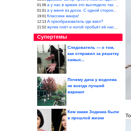
а у нас в армии это выглядело так: снизу полозья из сваренные тр
01:06
а у меня из досок. С одной стороны сарай, а другая половина — ду
01:01
Классика жанра!
19:01
А преобразователь где взял?
12:13
жулик пнёт и ногой пробьёт её насквозь. Но даже если и никогда н
21:52
Супертемы
Следователь — о том,
как отправил за решетку
Где взять смелость,
чтобы проявить себя
самых...
Почему дача у водоема
не всегда лучший
Зачем нужна
вариант
эмоциональная уборка
дома и как её провести
Кем знаки Зодиака были
То
в прошлой жизни
Следователи назвали причину смерти двух девочек в Туве....