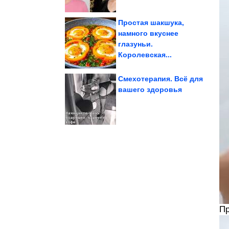
Простая шакшука,
намного вкуснее
глазуньи.
но...
звучат как выдумка,
Факты о мозге, которые
Королевская...
Смехотерапия. Всё для
вашего здоровья
прошлого
вернуться человек из
К кому в июле может
Пр