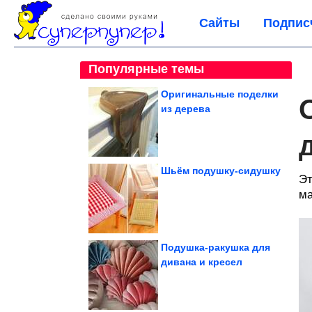
Сайты
Подпис
Популярные темы
Оригинальные поделки
из дерева
Шьём подушку-сидушку
Эт
ма
Подушка-ракушка для
дивана и кресел