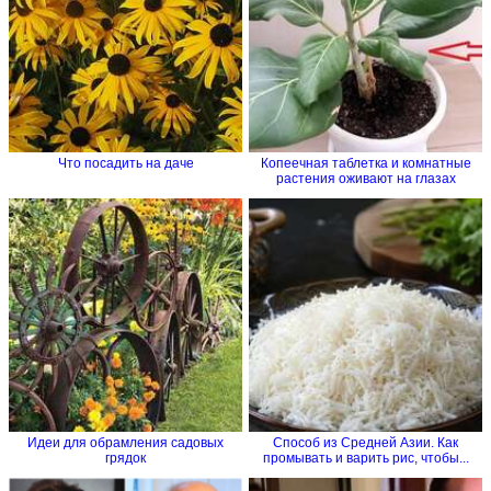
Что посадить на даче
Копеечная таблетка и комнатные
растения оживают на глазах
Идеи для обрамления садовых
Способ из Средней Азии. Как
грядок
промывать и варить рис, чтобы...