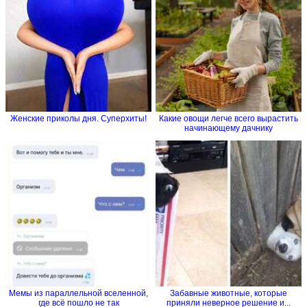
Женские приколы дня. Суперхиты!
Какие овощи легче всего вырастить
начинающему дачнику
Мемы из параллельной вселенной,
Забавные животные, которые
где всё пошло не так
приняли неверное решение и...