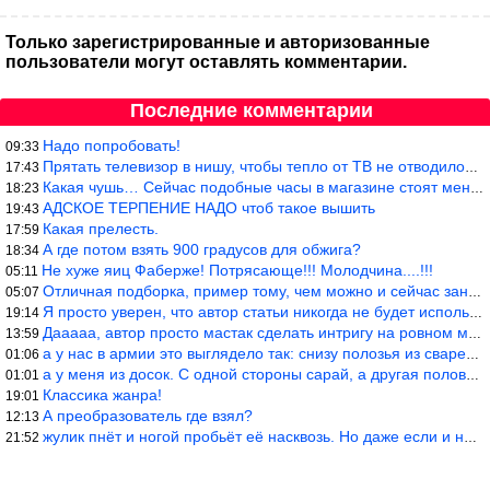
Только зарегистрированные и авторизованные
пользователи могут оставлять комментарии.
Последние комментарии
Надо попробовать!
09:33
Прятать телевизор в нишу, чтобы тепло от ТВ не отводилось и теле
17:43
Какая чушь… Сейчас подобные часы в магазине стоят меньше 10 долл
18:23
АДСКОЕ ТЕРПЕНИЕ НАДО чтоб такое вышить
19:43
Какая прелесть.
17:59
А где потом взять 900 градусов для обжига?
18:34
Не хуже яиц Фаберже! Потрясающе!!! Молодчина....!!!
05:11
Отличная подборка, пример тому, чем можно и сейчас заниматься…
05:07
Я просто уверен, что автор статьи никогда не будет использовать
19:14
Дааааа, автор просто мастак сделать интригу на ровном месте! А н
13:59
а у нас в армии это выглядело так: снизу полозья из сваренные тр
01:06
а у меня из досок. С одной стороны сарай, а другая половина — ду
01:01
Классика жанра!
19:01
А преобразователь где взял?
12:13
жулик пнёт и ногой пробьёт её насквозь. Но даже если и никогда н
21:52