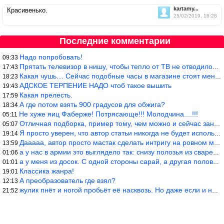
kartamy...
Красивенько.
25/02/2019, 16:28
Последние комментарии
Надо попробовать!
09:33
Прятать телевизор в нишу, чтобы тепло от ТВ не отводилось и теле
17:43
Какая чушь… Сейчас подобные часы в магазине стоят меньше 10 долл
18:23
АДСКОЕ ТЕРПЕНИЕ НАДО чтоб такое вышить
19:43
Какая прелесть.
17:59
А где потом взять 900 градусов для обжига?
18:34
Не хуже яиц Фаберже! Потрясающе!!! Молодчина....!!!
05:11
Отличная подборка, пример тому, чем можно и сейчас заниматься…
05:07
Я просто уверен, что автор статьи никогда не будет использовать
19:14
Дааааа, автор просто мастак сделать интригу на ровном месте! А н
13:59
а у нас в армии это выглядело так: снизу полозья из сваренные тр
01:06
а у меня из досок. С одной стороны сарай, а другая половина — ду
01:01
Классика жанра!
19:01
А преобразователь где взял?
12:13
жулик пнёт и ногой пробьёт её насквозь. Но даже если и никогда н
21:52