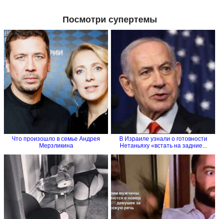
Посмотри супертемы
Что произошло в семье Андрея
В Израиле узнали о готовности
Мерзликина
Нетаньяху «встать на задние...