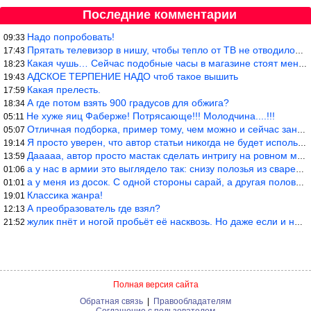
Последние комментарии
Надо попробовать!
09:33
Прятать телевизор в нишу, чтобы тепло от ТВ не отводилось и теле
17:43
Какая чушь… Сейчас подобные часы в магазине стоят меньше 10 долл
18:23
АДСКОЕ ТЕРПЕНИЕ НАДО чтоб такое вышить
19:43
Какая прелесть.
17:59
А где потом взять 900 градусов для обжига?
18:34
Не хуже яиц Фаберже! Потрясающе!!! Молодчина....!!!
05:11
Отличная подборка, пример тому, чем можно и сейчас заниматься…
05:07
Я просто уверен, что автор статьи никогда не будет использовать
19:14
Дааааа, автор просто мастак сделать интригу на ровном месте! А н
13:59
а у нас в армии это выглядело так: снизу полозья из сваренные тр
01:06
а у меня из досок. С одной стороны сарай, а другая половина — ду
01:01
Классика жанра!
19:01
А преобразователь где взял?
12:13
жулик пнёт и ногой пробьёт её насквозь. Но даже если и никогда н
21:52
Полная версия сайта
Обратная связь
|
Правообладателям