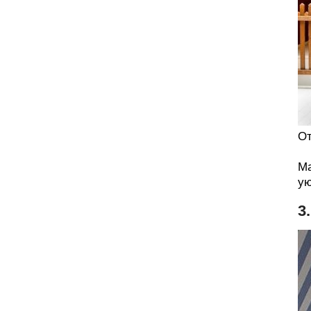
От
Ма
ую
3