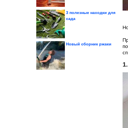
3 полезные находки для
сада
невероятной интуицией
Но
3 знака зодиака с
Пр
Новый сборник ржаки
по
сп
котейками
нашими любимыми
Уморительные кадры с
1