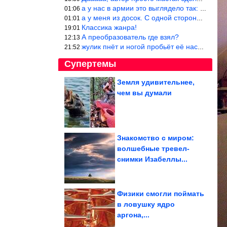
а у нас в армии это выглядело так: снизу полозья из сваренные тр
01:06
а у меня из досок. С одной стороны сарай, а другая половина — ду
01:01
Классика жанра!
19:01
А преобразователь где взял?
12:13
жулик пнёт и ногой пробьёт её насквозь. Но даже если и никогда н
21:52
Супертемы
Земля удивительнее,
чем вы думали
Аксессуары, которые не
поздно добавить в
летний гардероб
Знакомство с миром:
волшебные тревел-
Самые маленькие люди
снимки Изабеллы...
в мире
Физики смогли поймать
в ловушку ядро
аргона,...
Забавные животные, которые приняли неверное решение и...