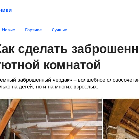
чики
Новые
Горячие
Лучшие
Как сделать заброшен
уютной комнатой
ёмный заброшенный чердак» – волшебное словосочетани
лько на детей, но и на многих взрослых.