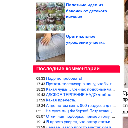
Полезные идеи из
баночек от детского
питания
Оригинальное
украшение участка
Последние комментарии
Надо попробовать!
09:33
Прятать телевизор в нишу, чтобы тепло от ТВ не отводилось и теле
17:43
Какая чушь… Сейчас подобные часы в магазине стоят меньше 10 долл
18:23
Ср
АДСКОЕ ТЕРПЕНИЕ НАДО чтоб такое вышить
19:43
пр
Какая прелесть.
17:59
сп
А где потом взять 900 градусов для обжига?
18:34
Не хуже яиц Фаберже! Потрясающе!!! Молодчина....!!!
05:11
до
Отличная подборка, пример тому, чем можно и сейчас заниматься…
05:07
Я просто уверен, что автор статьи никогда не будет использовать
19:14
Дааааа, автор просто мастак сделать интригу на ровном месте! А н
13:59