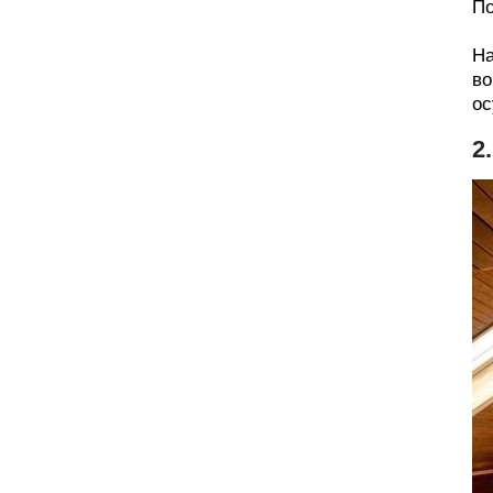
По
На
во
ос
2