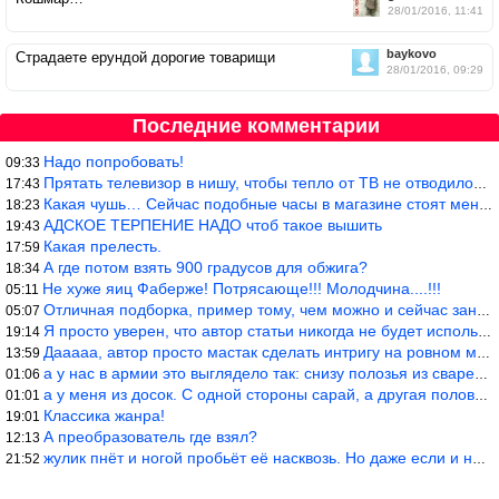
28/01/2016, 11:41
baykovo
Страдаете ерундой дорогие товарищи
28/01/2016, 09:29
Последние комментарии
Надо попробовать!
09:33
Прятать телевизор в нишу, чтобы тепло от ТВ не отводилось и теле
17:43
Какая чушь… Сейчас подобные часы в магазине стоят меньше 10 долл
18:23
АДСКОЕ ТЕРПЕНИЕ НАДО чтоб такое вышить
19:43
Какая прелесть.
17:59
А где потом взять 900 градусов для обжига?
18:34
Не хуже яиц Фаберже! Потрясающе!!! Молодчина....!!!
05:11
Отличная подборка, пример тому, чем можно и сейчас заниматься…
05:07
Я просто уверен, что автор статьи никогда не будет использовать
19:14
Дааааа, автор просто мастак сделать интригу на ровном месте! А н
13:59
а у нас в армии это выглядело так: снизу полозья из сваренные тр
01:06
а у меня из досок. С одной стороны сарай, а другая половина — ду
01:01
Классика жанра!
19:01
А преобразователь где взял?
12:13
жулик пнёт и ногой пробьёт её насквозь. Но даже если и никогда н
21:52