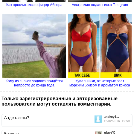
Как просчитался офицер Абвера
Австралия подает иск к Telegram
Кому из знаков зодиака придётся
Купальники, от которых веет
непросто до конца года
морским бризом и ароматом кокоса
Только зарегистрированные и авторизованные
пользователи могут оставлять комментарии.
andrey1...
А где газеты?
15/02/2016, 19:59
glavУХ
Кошмар…